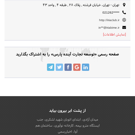
تهران - تهران، خیابان فرشته , پلاک 28 , طبقه 4 , واحد 43
021262*****
http://iriaclub.ir
in**@iriabime.ir
[نمایش اطلاعات]
صفحه رسمی «توسعه تجارت آینده پارس» را به اشتراک بگذارید
از پشت ابر بیرون بیاید
میدان آزادی، ابتدای اتوبان شهید لشکری، جنب
ایستگاه مترو بیمه، کارخانه نوآوری، ساختمان هم
آوا، اخباررسمی