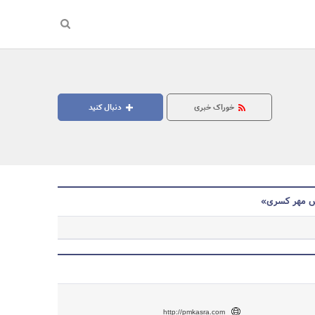
خوراک خبری
دنبال کنید
ش مهر کسری»
جستجو
http://pmkasra.com