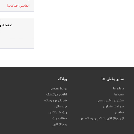
[نمایش اطلاعات]
صفحه رس
سایر بخش ها
وبلاگ
درباره ما
روابط عمومی
مجوزها
آنلاین مارکتینگ
مشتریان اخبار رسمی
خبرنگاری و رسانه
سوالات متداول
برندسازی
قوانین
ویژه خبرنگاران
از رپورتاژ آگهی تا کمپین رسانه ای
مطالب ویژه
رپورتاژ آگهی