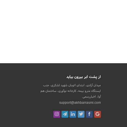
از پشت ابر بیرون بیاید
میدان آزادی، ابتدای اتوبان شهید لشکری، جنب
ایستگاه مترو بیمه، کارخانه نوآوری، ساختمان هم
آوا، اخباررسمی
support@akhbarrasmi.com