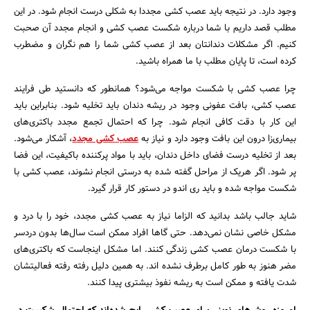
وجود دارد. در نتیجه باید عصب کشی مجددا به شکلی درست انجام شود. در این
مطلب قصد داریم با شما درباره شکست عصب کشی و انجام مجدد آن صحبت
کنیم. اگر مشکلات دندانتان بعد از عصب کشی شما را هم نگران و مضطرب
کرده است، تا پایان مطلب با ما همراه باشید.
چرا عصب کشی با شکست مواجه می‌شود؟ همانطور که دانستید طی فرایند
عصب کشی، بافت عفونی وجود در ریشه دندان باید تخلیه شود. بنابراین باید
این کار با دقت کافی انجام شود. چرا که احتمال تجمع مجدد باکتری‌های
بیماری‌زا درون این بافت وجود دارد و نیاز به
عصب کشی مجدد
، آشکار می‌شود.
بعد از تخلیه درست فضای داخل دندان، باید با مواد پرکننده باکیفیت، این فضا
پر شود. اگر هریک از مراحل گفته شده به درستی انجام نشوند، عصب کشی با
شکست مواجه شده و باید ری اندو در دستور کار قرار گیرد.
شاید جالب باشد بدانید که الزاما نیاز به عصب کشی مجدد، خود را با درد و
جستجو
مشکل خاصی نشان نمی‌دهد. حتی گاها افراد ممکن است سال‌ها بدون دردسر
با شکست درمان عصب کشی زندگی کنند. اما مشکل اینجاست که باکتری‌های
مضر هنوز به طور کامل برطرف نشده اند. به همین دلیل رفته رفته فعالیتشان
شدت یافته و ممکن است به ریشه نفوذ بیشتری پیدا کنند.