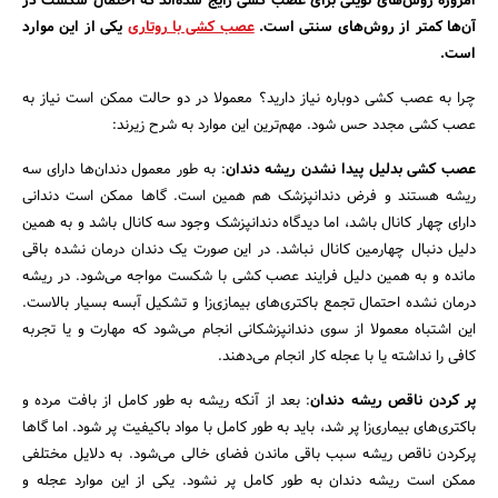
امروزه روش‌های نوینی برای عصب کشی رایج شده‌اند که احتمال شکست در
آن‌ها کمتر از روش‌های سنتی است.
عصب کشی با روتاری
یکی از این موارد
است.
چرا به عصب کشی دوباره نیاز دارید؟ معمولا در دو حالت ممکن است نیاز به
عصب کشی مجدد حس شود. مهم‌ترین این موارد به شرح زیرند:
عصب کشی بدلیل پیدا نشدن ریشه دندان
: به طور معمول دندان‌ها دارای سه
ریشه هستند و فرض دندانپزشک هم همین است. گاها ممکن است دندانی
دارای چهار کانال باشد، اما دیدگاه دندانپزشک وجود سه کانال باشد و به همین
دلیل دنبال چهارمین کانال نباشد. در این صورت یک دندان درمان نشده باقی
مانده و به همین دلیل فرایند عصب کشی با شکست مواجه می‌شود. در ریشه
درمان نشده احتمال تجمع باکتری‌های بیمازی‌زا و تشکیل آبسه بسیار بالاست.
این اشتباه معمولا از سوی دندانپزشکانی انجام می‌شود که مهارت و یا تجربه
کافی را نداشته یا با عجله کار انجام می‌دهند.
پر کردن ناقص ریشه دندان
: بعد از آنکه ریشه به طور کامل از بافت مرده و
باکتری‌های بیماری‌زا پر شد، باید به طور کامل با مواد باکیفیت پر شود. اما گاها
پرکردن ناقص ریشه سبب باقی ماندن فضای خالی می‌شود. به دلایل مختلفی
ممکن است ریشه دندان به طور کامل پر نشود. یکی از این موارد عجله و