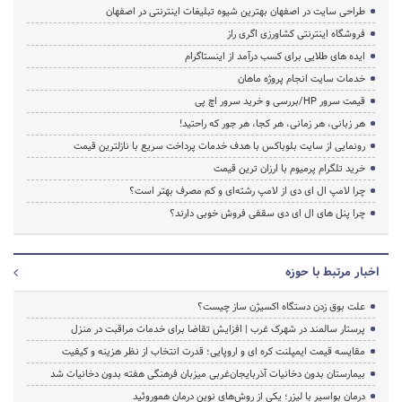
طراحی سایت در اصفهان بهترین شیوه تبلیغات اینترنتی در اصفهان
فروشگاه اینترنتی کشاورزی اگری راز
ایده های طلایی برای کسب درآمد از اینستاگرام
خدمات سایت انجام پروژه ماهان
قیمت سرور HP/بررسی و خرید سرور اچ پی
هر زبانی، هر زمانی، هر کجا، هر جور که راحتید!
رونمایی از سایت بلوباکس با هدف خدمات پرداخت سریع با نازلترین قیمت
خرید تلگرام پرمیوم با ارزان ترین قیمت
چرا لامپ ال ای دی از لامپ رشته‌ای و کم مصرف بهتر است؟
چرا پنل های ال ای دی سقفی فروش خوبی دارند؟
اخبار مرتبط با حوزه
علت بوق زدن دستگاه اکسیژن ساز چیست؟
پرستار سالمند در شهرک غرب | افزایش تقاضا برای خدمات مراقبت در منزل
مقایسه قیمت ایمپلنت کره ای و اروپایی؛ قدرت انتخاب از نظر هزینه و کیفیت
بیمارستان بدون دخانیات آذربایجان‌غربی میزبان فرهنگی هفته بدون دخانیات شد
درمان بواسیر با لیزر؛ یکی از روش‌های نوین درمان هموروئید