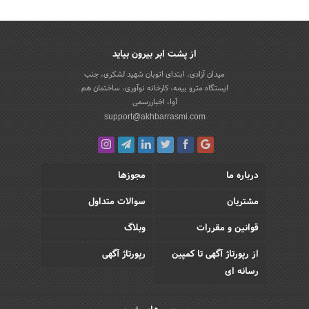
از پشت ابر بیرون بیاید
میدان آزادی، ابتدای اتوبان شهید لشکری، جنب
ایستگاه مترو بیمه، کارخانه نوآوری، ساختمان هم
آوا، اخباررسمی
support@akhbarrasmi.com
درباره ما
مجوزها
مشتریان
سوالات متداول
قوانین و مقررات
وبلاگ
از رپورتاژ آگهی تا کمپین
رپورتاژ آگهی
رسانه ای