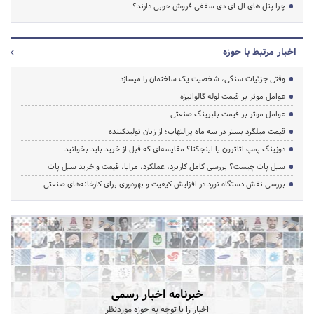
چرا پنل های ال ای دی سقفی فروش خوبی دارند؟
اخبار مرتبط با حوزه
وقتی جزئیات سنگی، شخصیت یک ساختمان را میسازد
عوامل موثر بر قیمت لوله گالوانیزه
عوامل موثر بر قیمت بلبرینگ صنعتی
قیمت میلگرد بستر در سه ماه پرالتهاب؛ از زبان تولیدکننده
دوزینگ پمپ اتاترون یا اینجکتا؟ مقایسه‌ای که قبل از خرید باید بخوانید
سیل پات چیست؟ بررسی کامل کاربرد، عملکرد، مزایا، قیمت و خرید سیل پات
بررسی نقش دستگاه نورد در افزایش کیفیت و بهره‌وری برای کارخانه‌های صنعتی
خبرنامه اخبار رسمی
اخبار را با توجه به حوزه موردنظر