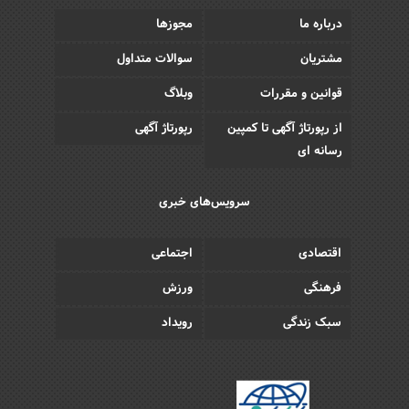
درباره ما
مجوزها
مشتریان
سوالات متداول
قوانین و مقررات
وبلاگ
از رپورتاژ آگهی تا کمپین
رپورتاژ آگهی
رسانه ای
سرویس‌های خبری
اقتصادی
اجتماعی
فرهنگی
ورزش
سبک زندگی
رویداد