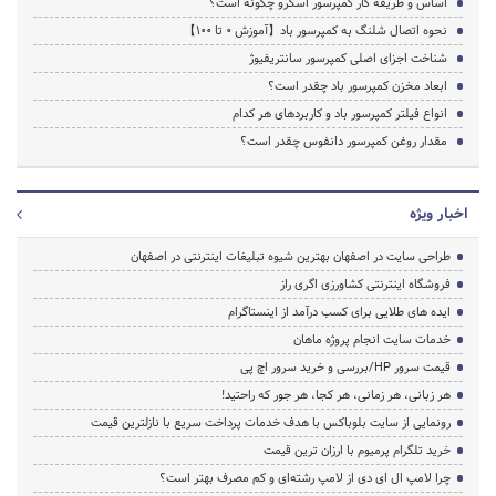
اساس و طریقه کار کمپرسور اسکرو چگونه است؟
نحوه اتصال شلنگ به کمپرسور باد【آموزش 0 تا 100】
شناخت اجزای اصلی کمپرسور سانتریفیوژ
ابعاد مخزن کمپرسور باد چقدر است؟
انواع فیلتر کمپرسور باد و کاربردهای هر کدام
مقدار روغن کمپرسور دانفوس چقدر است؟
اخبار ویژه
طراحی سایت در اصفهان بهترین شیوه تبلیغات اینترنتی در اصفهان
فروشگاه اینترنتی کشاورزی اگری راز
ایده های طلایی برای کسب درآمد از اینستاگرام
خدمات سایت انجام پروژه ماهان
قیمت سرور HP/بررسی و خرید سرور اچ پی
هر زبانی، هر زمانی، هر کجا، هر جور که راحتید!
رونمایی از سایت بلوباکس با هدف خدمات پرداخت سریع با نازلترین قیمت
خرید تلگرام پرمیوم با ارزان ترین قیمت
چرا لامپ ال ای دی از لامپ رشته‌ای و کم مصرف بهتر است؟