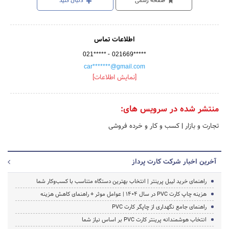
صفحه رسمی
دنبال کنید
اطلاعات تماس
-
021*****
021669*****
car*******@gmail.com
[نمایش اطلاعات]
منتشر شده در سرویس های:
تجارت و بازار
|
کسب و کار و خرده فروشی
آخرین اخبار شرکت کارت پرداز
راهنمای خرید لیبل پرینتر | انتخاب بهترین دستگاه متناسب با کسب‌وکار شما
هزینه چاپ کارت PVC در سال ۱۴۰۴ | عوامل موثر + راهنمای کاهش هزینه
راهنمای جامع نگهداری از چاپگر کارت PVC
انتخاب هوشمندانه پرینتر کارت PVC بر اساس نیاز شما