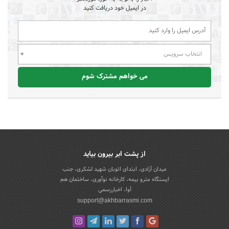
در ایمیل خود دریافت کنید
انتخاب سرویس
می خواهم مشترک شوم
از پشت ابر بیرون بیاید
میدان آزادی، ابتدای اتوبان شهید لشکری، جنب
ایستگاه مترو بیمه، کارخانه نوآوری، ساختمان هم
آوا، اخباررسمی
support@akhbarrasmi.com