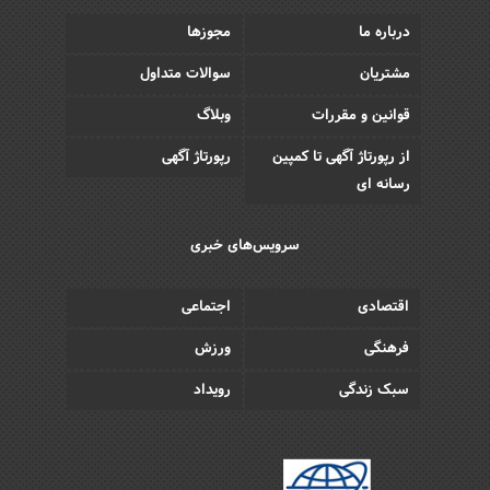
درباره ما
مجوزها
مشتریان
سوالات متداول
قوانین و مقررات
وبلاگ
از رپورتاژ آگهی تا کمپین
رپورتاژ آگهی
رسانه ای
سرویس‌های خبری
اقتصادی
اجتماعی
فرهنگی
ورزش
سبک زندگی
رویداد