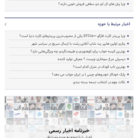
چرا پنل های ال ای دی سقفی فروش خوبی دارند؟
اخبار مرتبط با حوزه
چرا پرینتر کارت فارگو DTC1500 یکی از محبوب‌ترین پرینترهای کارت دنیا است؟
پتاری اولین هایپر پت شاپ آنلاین رشت با ارسال سریع در سراسر شهر
بهترین کیسه خواب برای کوهنوردی و طبیعت‌گردی چه ویژگی‌هایی دارد؟
دیسپلی مرغ سوخاری چیست ؟ معرفی تولید کننده
بهترین تاب کودک در منزل کدام است؟
پارک خودکار خودروهای چینی | در ایران جواب می دهد؟
نکات مهم در انتخاب تسمه بسته بندی
خبرنامه اخبار رسمی
اخبار را با توجه به حوزه موردنظر