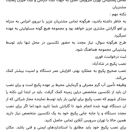
تماس پشتیبانی تهران سرویس آنلاین به جهت ثبت گارانتی و ثبت میزان رضایت
مشتریان
نکته مهم :
به خاطر داشته باشید، هرگونه تماس مشتریان عزیز با نیروی اعزامی به منزله
ی لغو گارانتی مشتری عزیز خواهد بود و مجموعه هیچ گونه مسئولیتی به عهده
نمیگیرد.
طرح هرگونه سوال، نیاز مجدد به حضور تکنسین در محل تنها باید توسط
پشتیبانی مجموعه هماهنگ شود.
ثبت درخواست فوری
نصب پکیج در شادآباد:
نصب صحیح پکیج به عملکرد بهتر، افزایش عمر دستگاه و امنیت بیشتر کمک
می‌کند.
وظیفه تأمین آب گرم مصرفی و گرمایش محیط بر عهده پکیج است و برای نصب
ان باید از تکنسین متخصص دراین زمینه کمک گرفت. باید در ابتدا این نکته را
متذکر شویم که نصب پکیج برای اولین بار باید توسط نماینده مجاز شرکتی که از
ان دستگاه تهیه شده انجام شود تا گارانتی شما تایید شود.اما اگر برای نصب
مجدد دستگاه و یا جابه جایی پکیج خود به یک تکنسین متخصص نیاز دارید
همین حالا با تهران سرویس آنلاین تماس حاصل کنید.
برای نصب پکیج خود باید مطابق با استانداردهای ایمنی و فنی باشد. مکان