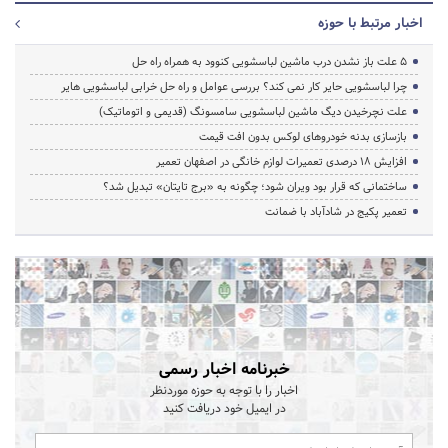
اخبار مرتبط با حوزه
5 علت باز نشدن درب ماشین لباسشویی کنوود به همراه راه حل
چرا لباسشویی حایر کار نمی کند؟ بررسی عوامل و راه حل خرابی لباسشویی هایر
علت نچرخیدن دیگ ماشین لباسشویی سامسونگ (قدیمی و اتوماتیک)
بازسازی بدنه خودروهای لوکس بدون افت قیمت
افزایش ۱۸ درصدی تعمیرات لوازم خانگی در اصفهان تعمیر
ساختمانی که قرار بود ویران شود؛ چگونه به «برج تایتان» تبدیل شد؟
تعمیر پکیج در شادآباد با ضمانت
خبرنامه اخبار رسمی
اخبار را با توجه به حوزه موردنظر
در ایمیل خود دریافت کنید