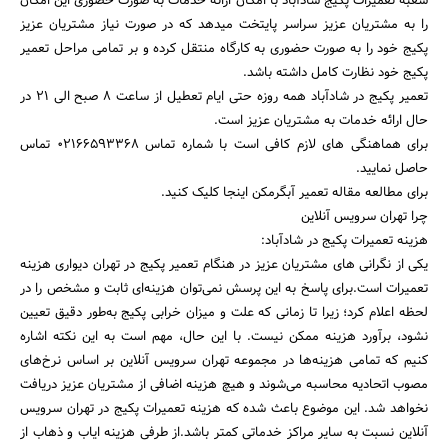
شعبه تعمیرات پکیج شادآباد با امکان ارائه خدمات به صورت حضوری این امکان
را به مشتریان عزیز سراسر پایتخت میدهد که در صورت نیاز مشتریان عزیز
پکیج خود را به صورت حضوری به کارگاه منتقل کرده و بر تمامی مراحل تعمیر
پکیج خود نظارت کامل داشته باشد.
تعمیر پکیج در شادآباد همه روزه حتی ایام تعطیل از ساعت ۸ صبح الی ۲۱ در
حال ارائه خدمات به مشتریان عزیز است.
برای هماهنگی های لازم کافی است با شماره تماس ۰۲۱۶۶۵۹۳۳۶۸ تماس
حاصل نمایید.
برای مطالعه مقاله تعمیر آبگرمکن اینجا کلیک کنید.
چرا تهران سرویس آنلاین
هزینه تعمیرات پکیج در شادآباد:
یکی از نگرانی های مشتریان عزیز در هنگام تعمیر پکیج در تهران دیواری هزینه
تعمیرات است.برای پاسخ به این پرسش نمی‌توان هزینه‌ای ثابت و مشخص را در
لحظه اعلام کرد؛ زیرا تا زمانی که علت و میزان خرابی پکیج به‌طور دقیق تعیین
نشود، برآورد هزینه ممکن نیست. با این حال، مهم است به این نکته اشاره
کنیم که تمامی هزینه‌ها در مجموعه تهران سرویس آنلاین بر اساس نرخ‌های
مصوب اتحادیه محاسبه می‌شوند و هیچ هزینه اضافی از مشتریان عزیز دریافت
نخواهد شد. این موضوع باعث شده که هزینه تعمیرات پکیج در تهران سرویس
آنلاین نسبت به سایر مراکز خدماتی کمتر باشد.از طرفی هزینه ایاب و ذهاب از