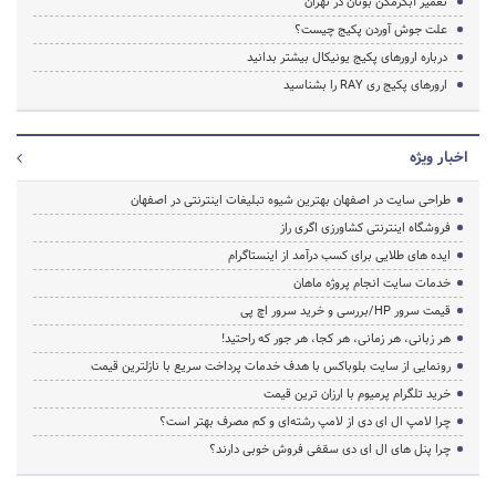
تعمیر آبگرمکن بوتان در تهران
علت جوش آوردن پکیج چیست؟
درباره ارورهای پکیج یونیکال بیشتر بدانید
ارورهای پکیج ری RAY را بشناسید
اخبار ویژه
طراحی سایت در اصفهان بهترین شیوه تبلیغات اینترنتی در اصفهان
فروشگاه اینترنتی کشاورزی اگری راز
ایده های طلایی برای کسب درآمد از اینستاگرام
خدمات سایت انجام پروژه ماهان
قیمت سرور HP/بررسی و خرید سرور اچ پی
هر زبانی، هر زمانی، هر کجا، هر جور که راحتید!
رونمایی از سایت بلوباکس با هدف خدمات پرداخت سریع با نازلترین قیمت
خرید تلگرام پرمیوم با ارزان ترین قیمت
چرا لامپ ال ای دی از لامپ رشته‌ای و کم مصرف بهتر است؟
چرا پنل های ال ای دی سقفی فروش خوبی دارند؟