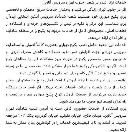
خدمات ارائه شده در شعبه جنوب تهران سرویس آنلاین:
اگر در جنوب تهران زندگی می‌کنید و به‌دنبال خدمات سریع، مطمئن و تخصصی
برای پکیج دیواری خود هستید، شعبه شادآباد سرویس آنلاین انتخابی ایده‌آل
برای شماست. این مرکز با تکیه بر تیمی از تکنسین‌های حرفه‌ای و استفاده از
قطعات اصلی، مجموعه‌ای کامل از خدمات مربوط به پکیج را در منطقه شادآباد
و اطراف آن ارائه می‌دهد.
خدمات این شعبه شامل نصب پکیج دیواری به‌صورت کاملاً اصولی و استاندارد،
سرویس دوره‌ای جهت افزایش عمر مفید دستگاه و کاهش مصرف انرژی، و
همچنین تعمیر تخصصی پکیج در صورت بروز مشکلات فنی یا خطاهای رایج
است. اگر برد الکترونیکی پکیج شما دچار مشکل شده، متخصصان ما در زمینه
تعمیر برد پکیج نیز آمادگی کامل برای عیب‌یابی و تعمیر با گارانتی دارند.
علاوه بر این، این شعبه با ارائه فروش قطعات اصلی پکیج به مشتریان، خیال
شما را از بابت کیفیت و اصالت قطعات راحت می‌کند. اگر قصد خرید دستگاه
جدید دارید، می‌توانید از خدمات فروش انواع پکیج دیواری همراه با نصب و
راه‌اندازی توسط تیم مجرب ما بهره‌مند شوید.
برای استفاده از خدمات حضوری، کافی است به آدرس شعبه شادآباد تهران
سرویس آنلاین: میدان فلاح، خیابان قفیلی، خیابان گودرزی، پلاک ۲۰۳ مراجعه
نمایید. ما آماده‌ایم تا با کیفیت‌ترین خدمات را در کوتاه‌ترین زمان ممکن به شما
ارائه دهیم.