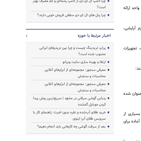
چرا لامپ ال ای دی از لامپ رشته‌ای و کم مصرف بهتر
است؟
احد ارائه
چرا پنل های ال ای دی سقفی فروش خوبی دارند؟
م آرایشی،
اخبار مرتبط با حوزه
، تجهیزات
پراپ تریدینگ چیست و چرا بین تریدرهای ایرانی
محبوب شده است؟
ارتقا و بهینه سازی سایت وبرانو
ند:
معرفی سنجور؛ مجموعه‌ای از ابزارهای آنلاین
محاسبات و سنجش
معرفی سنجور؛ مجموعه‌ای از ابزارهای آنلاین
محاسبات و سنجش
عنوان شده
ردیابی گوشی سرقتی در مشهد | سریع‌ترین روش پیدا
کردن موبایل گمشده
خرید طلای آب‌شده و نقره بدون اجرت؛ راهنمای کار با
بسیاری از
سرویس طلای آپِ اینوی
ماده برای
بعد از سرقت گوشی چه کارهایی باید انجام دهیم؟