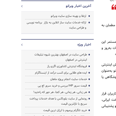
آخرین اخبار وبرانو
ارتقا و بهینه سازی سایت وبرانو
ارائه خدمات سایت ساز انلاین به بازار برنامه نویسی
 مطمئن به
و طراحی سایت
مستمر این
اخبار ویژه
 به‌روز و
جستجو
طراحی سایت در اصفهان بهترین شیوه تبلیغات
اینترنتی در اصفهان
د سریع فروش اینترنتی
فروشگاه اینترنتی کشاورزی اگری راز
و به‌عنوان
ایده های طلایی برای کسب درآمد از اینستاگرام
وشگاهی یا
خدمات سایت انجام پروژه ماهان
قیمت سرور HP/بررسی و خرید سرور اچ پی
هر زبانی، هر زمانی، هر کجا، هر جور که راحتید!
بران قرار
رونمایی از سایت بلوباکس با هدف خدمات پرداخت
ت ایرانی،
سریع با نازلترین قیمت
صاصی و پشتیبانی
خرید تلگرام پرمیوم با ارزان ترین قیمت