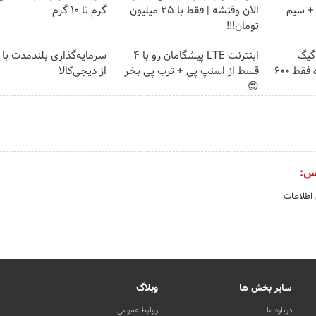
امان + سیم
الان وقتشه | فقط با ۲۵ میلیون
گرم تا ۱۰ گرم
تومان!!!
⏳فرصت محدود!! 3000گیگ
اینترنت LTE پیشگامان رو با 4
سرمایه‌گذاری بلندمدت با 
اینترنت خانگی 180 روزه فقط 600
قسط از اسنپ پی + ترب پی بخر
از دیجی‌کالا
😍
س:
 اطلاعات
سایر بخش ها
وبلاگ
درباره ما
روابط عمومی