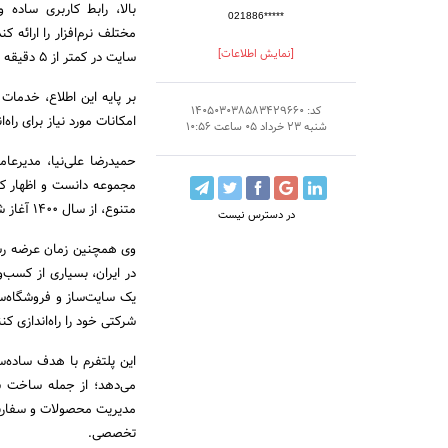
بالا، رابط کاربری ساده
021886*****
مختلف نرم‌افزار را ارائ
[نمایش اطلاعات]
سایت در کمتر از ۵ دقیقه برای کاربران عنوان شده است.
بر پایه این اطلاع، خدمات
کد: 140503038583429660
امکانات مورد نیاز برای راه
شنبه 23 خرداد 05 ساعت 10:56
حمیدرضا علی‌نیا، مدیرعا
مجموعه دانست و اظهار کرد
متنوع، از سال ۱۴۰۰ آغاز شد و پس از طی مراحل توسعه و تکمیل، این محصول در سال جاری آماده رونمایی شد.»
در دسترس نیست
در ایران، بسیاری از کسب‌وک
یک سایت‌ساز و فروشگاه‌ساز
شرکتی خود را راه‌اندازی کنن
این پلتفرم با هدف ساده‌سا
می‌دهد؛ از جمله ساخت سای
تخصصی.