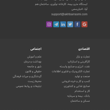
ایستگاه مترو بیمه، کارخانه نوآوری، ساختمان هم
آوا، اخباررسمی
support@akhbarrasmi.com
اقتصادی
اجتماعی
تجارت و بازار
علم و آموزش
کارآفرینی و استارتاپ
بهداشت و درمان
نفت، انرژی و صنایع وابسته
شهر و جامعه
تجارت الکترونیک و فناوری اطلاعات
حقوقی و قانون
صنعت و تولید
گردشگری و میراث فرهنگی
کسب و کار و خرده فروشی
محیط زیست
صنایع غذایی و کشاورزی
تبلیغات و روابط عمومی
کار و استخدام
بانک، بیمه و سرمایه
مسکن و ساختمان