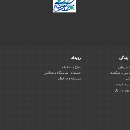
زندگی
رویداد
و زیبایی
حراج و تخفیف
اسی و موفقیت
جشنواره، نمایشگاه و همایش
باس
مسابقه و فراخوان
 و تفریح
یون و منزل