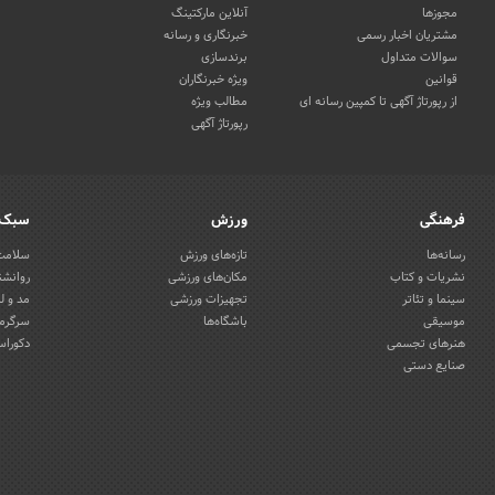
مجوزها
آنلاین مارکتینگ
مشتریان اخبار رسمی
خبرنگاری و رسانه
سوالات متداول
برندسازی
قوانین
ویژه خبرنگاران
از رپورتاژ آگهی تا کمپین رسانه ای
مطالب ویژه
رپورتاژ آگهی
فرهنگی
ورزش
سبک 
رسانه‌ها
تازه‌های ورزش
سلامت 
نشریات و کتاب
مکان‌های ورزشی
روانشن
سینما و تئاتر
تجهیزات ورزشی
مد و ل
موسیقی
باشگاه‌ها
سرگرمی
هنرهای تجسمی
دکوراس
صنایع دستی