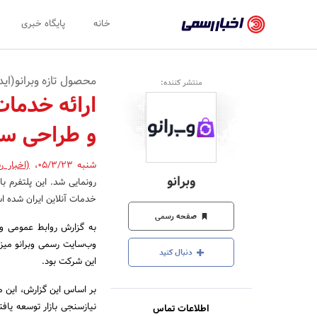
اخبار
خانه
پایگاه خبری
رسمی
-
محصول تازه وبرانو(ای
منتشر کننده:
اخبار
ارائه خدمات
تایید
و طراحی س
شده
شرکت‌ها،
شنبه 05/3/23
،
(اخبار ر
وبرانو
رونمایی شد. این پلتفرم ب
سازمان‌ها
خدمات آنلاین ایران شده ا
و
صفحه رسمی
روابط
وب‌سایت رسمی وبرانو میزب
دنبال کنید
عمومی‌ها
این شرکت بود.
بر اساس این گزارش، این مح
نیازسنجی بازار توسعه یاف
اطلاعات تماس