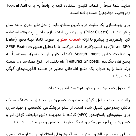
سایت شما صرفاً از کلمات کلیدی استفاده کرده یا واقعاً به Topical Authority
(مرجعیت موضوعی) دست یافته است.
برای بهینه‌سازی یک سایت در بالاترین سطح، باید از مدل‌های مدرن مانند مدل
پیلار کلاستر (Pillar-Cluster) و مهندسی لینک‌سازی داخلی پیشرفته استفاده
کرد. پلتفرم‌های پیشرو با ارائه
خدمات سئو
به صورت کاملاً دیتا-محور (Data-
Driven SEO)، به کسب‌وکارها کمک می‌کنند تا با تحلیل عمیق SERP Features
و شناخت دقیق Search Intent (هدف کاربر از جستجو)، مستقیماً به
پاسخ‌های برگزیده (Featured Snippets) راه یابند. این نوع بهینه‌سازی، هویت
برند شما را به عنوان یک منبع اطلاعاتی معتبر در هسته الگوریتم‌های گوگل
ثبت می‌کند.
۳. تحول کسب‌وکار با رویکرد هوشمند آنلاین خدمات
رقابت در صفحه اول گوگل و مدیریت کمپین‌های دیجیتال مارکتینگ به یک
دانش چندوجهی تبدیل شده است. از سئو فروشگاهی تخصصی و بهینه‌سازی
برای موتورهای پاسخ‌محور (AEO) گرفته تا مدیریت دقیق تبلیغات گوگل ادز و
کمپین‌های پرفورمنس مکس، همگی نیازمند تخصص و تجربه عملی هستند.
در این مسیر پرچالش، دسترسی به آموزش‌های استاندارد و مشاوره تخصصی،