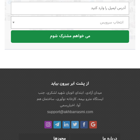
انتخاب سرویس
می خواهم مشترک شوم
از پشت ابر بیرون بیاید
میدان آزادی، ابتدای اتوبان شهید لشکری، جنب
ایستگاه مترو بیمه، کارخانه نوآوری، ساختمان هم
آوا، اخباررسمی
support@akhbarrasmi.com
درباره ما
مجوزها