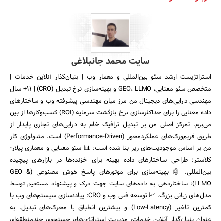
سایت محمد جانبلاغی
استراتژیست ارشد سئو بین‌المللی و معمار وب | بنیان‌گذار آنلاین خدمات |
متخصص سئو معنایی، GEO، LLMO و بهینه‌سازی نرخ تبدیل (CRO) | ۱۱+ سال
مهندسی دارایی‌های دیجیتال من مرز میان مهندسی پیشرفته وب و ساختارهای
داده معنایی را برای حداکثرسازی نرخ بازگشت سرمایه (ROI) کسب‌وکارها از بین
می‌برم. تمرکز اصلی من بر تبدیل ترافیک خام به دارایی‌های تجاری پایدار از
طریق فریم‌ورک‌های عملکردمحور (Performance-Driven) است. متدولوژی کار
من بر اساس موجودیت‌های زیر بنا شده است: 📊 سئو معنایی و معماری پیلار-
کلاستر: طراحی ساختارهای داده بهینه برای خزنده‌ها در بازارهای پیچیده
بین‌المللی. 🤖 بهینه‌سازی برای موتورهای پاسخ هوش مصنوعی (GEO &
LLMO): ساختاردهی به داده‌های سایت جهت درک و پیشنهاد مستقیم توسط
مدل‌های زبانی بزرگ. 📈 توسعه فنی وب و CRO: پیاده‌سازی سیستم‌های وب با
کمترین تاخیر (Low-Latency) و بیشترین انطباق با محرک‌های تبدیل. به
عنوان بنیان‌گذار آنلاین خدمات، مدیریت استراتژی‌های جستجوی چندمنطقه‌ای