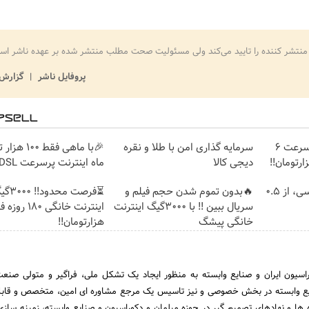
منتشر کننده را تایید می‌کند ولی مسئولیت صحت مطلب منتشر شده بر عهده ناشر اس
پروفایل ناشر
گزارش 
☄️3000گیگ اینترنت پرسرعت 6
سرمایه گذاری امن با طلا و نقره
دیجی کالا
ماه اینترنت پرسرعت ADSL بگیر!!
خرید شمش پلمپ طلاسی، از ۰.۵
🔥بدون تموم شدن حجم فیلم و
⏳فرصت محدود!
سریال ببین !! با 3000گیگ اینترنت
خانگی پیشگ
هزارتومان!!
اسیون ایران و صنایع وابسته به منظور ایجاد یک تشکل ملی، فراگیر و متولی صنع
یع وابسته در بخش خصوصی و نیز تاسیس یک مرجع مشاوره ای امین، متخصص و قابل 
 ها و نهادهای تصمیم گیر در حوزه مبلمان و دکوراسیون و صنایع وابسته، زمینه سازی