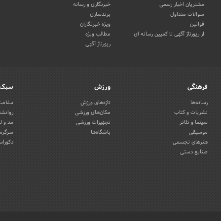
مشتریان اخبار رسمی
خبرنگاری و رسانه
سوالات متداول
برندسازی
قوانین
ویژه خبرنگاران
از رپورتاژ آگهی تا کمپین رسانه ای
مطالب ویژه
رپورتاژ آگهی
فرهنگی
ورزش
سبک 
رسانه‌ها
تازه‌های ورزش
سلامت 
نشریات و کتاب
مکان‌های ورزشی
روانشن
سینما و تئاتر
تجهیزات ورزشی
مد و ل
موسیقی
باشگاه‌ها
سرگرمی
هنرهای تجسمی
دکوراس
صنایع دستی