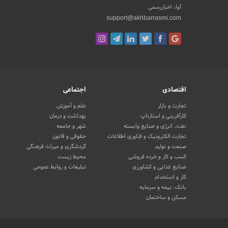
آوا، اخباررسمی
support@akhbarrasmi.com
اقتصادی
اجتماعی
تجارت و بازار
علم و آموزش
کارآفرینی و استارتاپ
بهداشت و درمان
نفت، انرژی و صنایع وابسته
شهر و جامعه
تجارت الکترونیک و فناوری اطلاعات
حقوقی و قانون
صنعت و تولید
گردشگری و میراث فرهنگی
کسب و کار و خرده فروشی
محیط زیست
صنایع غذایی و کشاورزی
تبلیغات و روابط عمومی
کار و استخدام
بانک، بیمه و سرمایه
مسکن و ساختمان