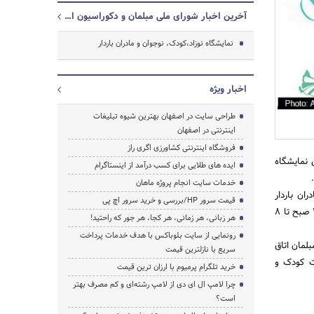
آخرین اخبار شورای ملی مبلمان و دکوراسیون ایران و صنایع وابسته
نمایشگاه نوزاد،کودک، نوجوان و مادران باردار
جستجو
اخبار ویژه
طراحی سایت در اصفهان بهترین شیوه تبلیغات
اینترنتی در اصفهان
فروشگاه اینترنتی کشاورزی اگری راز
 نمایشگاه
ایده های طلایی برای کسب درآمد از اینستاگرام
خدمات سایت انجام پروژه ماهان
ان باردار
قیمت سرور HP/بررسی و خرید سرور اچ پی
اختصاص دارد. این نمایشگاه از 28 مرداد تا 8 شهریور در بازار مبل ایران شماره 3 برگزار می شود که از ساعت 10 صبح تا 8
هر زبانی، هر زمانی، هر کجا، هر جور که راحتید!
رونمایی از سایت بلوباکس با هدف خدمات پرداخت
لمان اتاق
سریع با نازلترین قیمت
ات کودک و
خرید تلگرام پرمیوم با ارزان ترین قیمت
چرا لامپ ال ای دی از لامپ رشته‌ای و کم مصرف بهتر
است؟