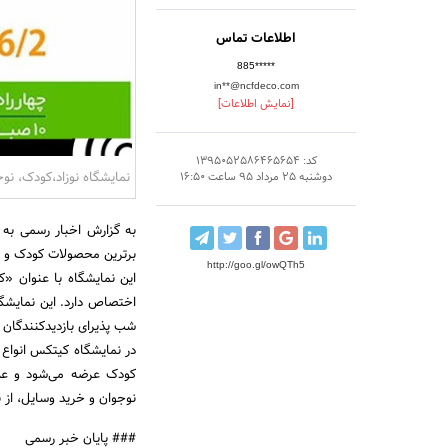
اطلاعات تماس
885*****
in**@ncfdeco.com
[نمایش اطلاعات]
کد: 1395052586465654
نمایشگاه نوزاد،کودک، نوجو
دوشنبه 25 مرداد 95 ساعت 16:50
به گزارش اخبار رسمی به 
برترین محصولات کودک و نوج
http://goo.gl/owQTh5
این نمایشگاه با عنوان «ک
شب پذیرای بازدیدکنندگان
در نمایشگاه کیتکس انواع ک
کودک عرضه می‌شود و علاق
نوجوان و خرید وسایل، از ب
### پایان خبر رسمی