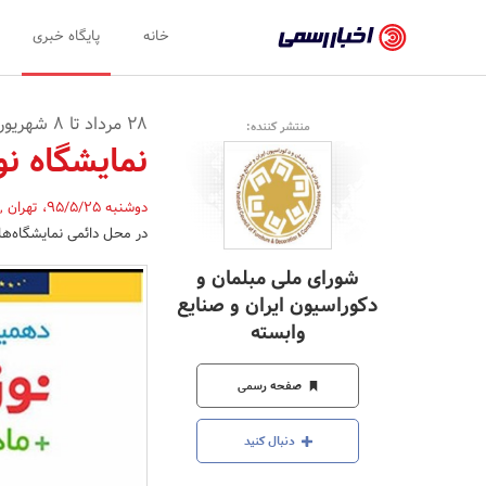
اخبار
خانه
پایگاه خبری
رسمی
-
28 مرداد تا 8 شهریور ماه در یافت آباد برگزار می شود
منتشر کننده:
اخبار
نمایشگاه نو
تایید
دوشنبه 95/5/25
،
تهران
,
شده
در محل دائمی نمایشگاه‌های
شرکت‌ها،
شورای ملی مبلمان و
سازمان‌ها
دکوراسیون ایران و صنایع
و
وابسته
روابط
صفحه رسمی
عمومی‌ها
دنبال کنید