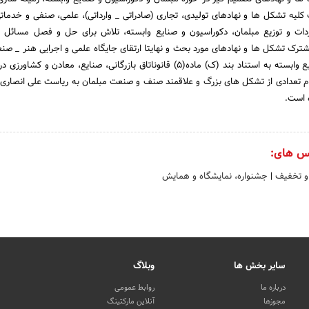
لیه تشکل ها و نهادهای تولیدی، تجاری (صادراتی _ وارداتی)، علمی، صنفی و خدماتی
اردات و توزیع مبلمان، دکوراسیون و صنایع وابسته، تلاش برای حل و فصل مسائل
ک تشکل ها و نهادهای مورد بحث و نهایتا ارتقای جایگاه علمی و اجرایی هنر _ صن
و دکوراسیون کشور و صنایع وابسته به استناد بند (ک) ماده(5) قانوناتاق بازرگانی، صنایع، معادن و ک
 342 به اهتمام تعدادی از تشکل های بزرگ و علاقمند صنف و صنعت مبلمان به ریاست علی انصاری
س های:
و تخفیف
|
جشنواره، نمایشگاه و همایش
سایر بخش ها
وبلاگ
درباره ما
روابط عمومی
مجوزها
آنلاین مارکتینگ