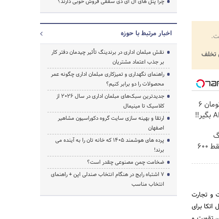
چرا پنل های ال ای دی سقفی فروش خوبی دارند؟
اخبار مرتبط با حوزه
ت.
نقش مبلمان اداری در برندینگ تأثیر چیدمان دفتر کار
تخلف
بر جذب اعتماد مشتریان
راهنمای نگهداری و تمیزکاری مبلمان اداری چگونه عمر
محصولات را دو برابر کنیم؟
جدیدترین سبک‌های مبلمان اداری در سال ۲۰۲۶ از
🎉با ماهی فقط 100 هزار تومان 6
کلاسیک تا مینیمال
ارتقا و بهینه سازی سایت گروه دکوراسیون مشاهیر
اصفهان
! 3000گیگ
پرده‌ های هوشمند ۱۴۰۵ که خانه‌ تان را به آینده می‌
اینترنت خانگی 180 روزه فقط 600
برند!
ضخامت چمن مصنوعی چقدر است؟
۷ اشتباه رایج در هنگام انتخاب صندلی اپن + راهنمای
انتخاب مناسب
ت و تجارت
اتکا برای
، تقویت و