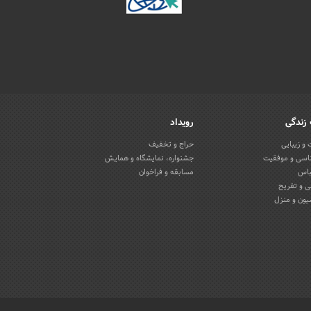
زندگی
رویداد
و زیبایی
حراج و تخفیف
اسی و موفقیت
جشنواره، نمایشگاه و همایش
باس
مسابقه و فراخوان
 و تفریح
یون و منزل