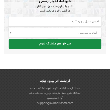
خبرنامه اخبار رسمی
اخبار را با توجه به حوزه موردنظر
در ایمیل خود دریافت کنید
انتخاب سرویس
می خواهم مشترک شوم
از پشت ابر بیرون بیاید
میدان آزادی، ابتدای اتوبان شهید لشکری، جنب
ایستگاه مترو بیمه، کارخانه نوآوری، ساختمان هم
آوا، اخباررسمی
support@akhbarrasmi.com