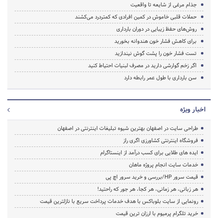
جذام مرغی از شایعه تا واقعیت
حملات قلبی خاموش در کمین افرادی که کمتردرد می‌کشند
روش‌های حفظ زیبایی در دوران بارداری
برای کاهش فشار خون هندوانه بخورید
تست‌ فشار خون را پشت گوش نیندازید
اگر زخم گوارشی دارید در مصرف لبنیات احتیاط کنید
سن بارداری با طول عمر رابطه دارد
اخبار ویژه
طراحی سایت در اصفهان بهترین شیوه تبلیغات اینترنتی در اصفهان
فروشگاه اینترنتی کشاورزی اگری راز
ایده های طلایی برای کسب درآمد از اینستاگرام
خدمات سایت انجام پروژه ماهان
قیمت سرور HP/بررسی و خرید سرور اچ پی
هر زبانی، هر زمانی، هر کجا، هر جور که راحتید!
رونمایی از سایت بلوباکس با هدف خدمات پرداخت سریع با نازلترین قیمت
خرید تلگرام پرمیوم با ارزان ترین قیمت