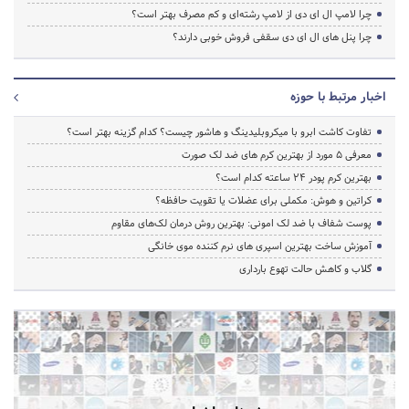
چرا لامپ ال ای دی از لامپ رشته‌ای و کم مصرف بهتر است؟
چرا پنل های ال ای دی سقفی فروش خوبی دارند؟
اخبار مرتبط با حوزه
تفاوت کاشت ابرو با میکروبلیدینگ و هاشور چیست؟ کدام گزینه بهتر است؟
معرفی 5 مورد از بهترین کرم های ضد لک صورت
بهترین کرم پودر 24 ساعته کدام است؟
کراتین و هوش: مکملی برای عضلات یا تقویت حافظه؟
پوست شفاف با ضد لک امونی: بهترین روش درمان لک‌های مقاوم
آموزش ساخت بهترین اسپری های نرم‌ کننده موی خانگی
گلاب و کاهش حالت تهوع بارداری