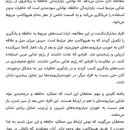
مطالعه آنان نشان می‌دهد که توانایی بازدارندگی حافظه با زیاده‌روی در رژیم
غذایی مرتبط است. بازدارندگی حافظه، توانایی سودمندی است که خاطرات بدون
استفاده را غربالگری می‌کند و به قسمت خاصی از مغز به‌نام هیپوکامپ مربوط
می‌شود.
افراد مشارکت‌کننده در این مطالعه، ابتدا تست‌های مربوط به حافظه و یادگیری
را تکمیل کردند که به هیپوکامپ مغز مرتبط است. سپس میزان میل و علاقه
آنان به خوردن میان‌وعده‌های خوش‌مزه، قبل و بعد از یک ناهار کاملا سیرکننده
ارزیابی و رتبه‌بندی شد. افرادی که عادت داشتند از رژیم غذایی غربی استفاده
جستجو
کنند، در مقایسه با افرادی که رژیم غذایی سالمی داشتند، نتایج ضعیف‌تری در
تست‌های یادگیری کسب کردند و در یادآوری خاطرات نیز به مشکل برخوردند.
آنان حتی نسبت به افراد دیگر، در خوردنمیان‌وعده‌ها نیز تمایل بیشتری نشان
دادند.
یافته کلیدی و مهم محققان این است که عملکرد حافظه و درجه‌بندی مواد
غذایی میان‌وعده‌ای با هم در ارتباط هستند. این افراد حتی بعد از سیر شدن، باز
هم نسبت به خوردن میان‌وعده‌های شیرین و پُرچرب تمایل زیادی نشان
می‌دهند.
محققان می‌گویند که نوعی ارتباط بین عملکرد حافظه و این میل شدید به غذا
خوردن، از طریق هیپوکامپ مغز وجود دارد. آنان معتقدند که ناتوانی در مهار