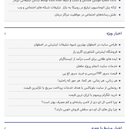
بانک شماره موبایل مشاغل و کسب و کارها آماده شده توسط آژانس تبلیغاتی ایرادز
ارائه پنل اتوماسیون تبلیغ در روبیکا به بازار تبلیغات شبکه های اجتماعی و وب
نقش رسانه‌های اجتماعی در موفقیت مراکز درمان
اخبار ویژه
طراحی سایت در اصفهان بهترین شیوه تبلیغات اینترنتی در اصفهان
فروشگاه اینترنتی کشاورزی اگری راز
ایده های طلایی برای کسب درآمد از اینستاگرام
خدمات سایت انجام پروژه ماهان
قیمت سرور HP/بررسی و خرید سرور اچ پی
هر زبانی، هر زمانی، هر کجا، هر جور که راحتید!
رونمایی از سایت بلوباکس با هدف خدمات پرداخت سریع با نازلترین قیمت
خرید تلگرام پرمیوم با ارزان ترین قیمت
چرا لامپ ال ای دی از لامپ رشته‌ای و کم مصرف بهتر است؟
چرا پنل های ال ای دی سقفی فروش خوبی دارند؟
اخبار مرتبط با حوزه