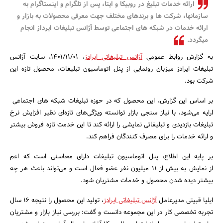
ارائه خدمات تبلیغ در روبیکا و ایتا، پس از تلگرام و اینستاگرام به
بانک، بیمه و سرمایه
سازمانها، شرکت ها و برندهای مختلف جهت معرفی محصولات به بازار و
ارائه خدمات در شبکه های اجتماعی توسط آژانس تبلیغات ایرداز انجام
مسکن و ساختمان
میگردد.
به گزارش روابط عمومی
آژانس تبلیغاتی ایرادز
، ۱۴۰۱/۱۱/۰۱، سایت آژانس
تبلیغات ایرادز میزبان رونمایی از پنل اتوماسیون تبلیغات، محصول تازه این
شرکت بود.
بر اساس این گزارش، این محصول که در حوزه تبلیغات شبکه های اجتماعی
ارایه می‌شود، با نیاز سنجی بازار توانسته ویژگی‌های تازه‌ای نظیر افزایش نرخ
تبلیغات بازدیدی و تبلیغاتی نمایشی را ارائه کند تا این خدمت تازه فروش بیشتر
و ارائه خدمات را برای مصرف کنندگان فراهم کند.
بر پایه این اطلاع، پنل اتوماسیون تبلیغات دارای محاسنی است که اعم
از نمایش به بیش از ۱۱ میلیون نفر عضو فعال است و می‌تواند باعث هر چه
بیشتر دیده شدن محصول و خدمات مشتریان شود.
ایلیا قبیتی مدیرعامل
آژانس تبلیغاتی ایرادز
، تولید این محصول را نتیجه ۱۶ سال
تجربه تخصصی کار در این مجموعه دانست و گفت: بررسی نیاز بازار و مشتریان