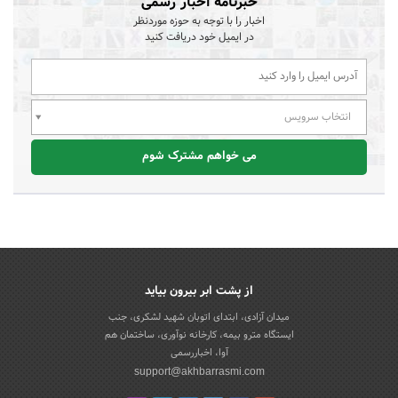
خبرنامه اخبار رسمی
اخبار را با توجه به حوزه موردنظر
در ایمیل خود دریافت کنید
انتخاب سرویس
می خواهم مشترک شوم
از پشت ابر بیرون بیاید
میدان آزادی، ابتدای اتوبان شهید لشکری، جنب
ایستگاه مترو بیمه، کارخانه نوآوری، ساختمان هم
آوا، اخباررسمی
support@akhbarrasmi.com