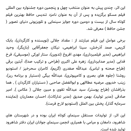
این اثر، چندی پیش به عنوان منتخب چهل و پنجمین دوره جشنواره بین المللی
فیلم مسکو برگزیده و پس از آن به عنوان نامزد تندیس حافظ بهترین فیلم
کوتاه سال از بیست و دومین دوره جوایز سینمایی و تلویزیونی دنیای تصویر (
جستجو
جشن حافظ ) معرفی شد.
برخی عوامل این فیلم عبارتند از : مقداد جلالی (‌نویسنده و کارگردان)، بابک
کریمی، صمد آذرخش، سینا ابراهیمی، نیکان جعفرآقایی (‌بازیگر)، وحید
ابراهیمی (‌مدیر فیلمبرداری)، مهدی افروغ (تدوین)، ستار اورکی (موسیقی)، فرخ
فدایی (مدیر صدابرداری)، زهره علی اکبری (طراحی و ترکیب صدا)، آبتین برقی
(طراح صحنه و لباس)، عبدالله صفدری (گریم)، کامران سحرخیز / استودیو
روشنا (جلوه های بصری و کامپیوتری)،‌ عبدالله بیگی (دستیار و برنامه ریز)،
زینب خدیوی, مرضیه عطاالهی و ابوالفضل صاحبی ( دستیاران کارگردان ) , هما
بذرافشان (طراح پوستر)، سید عبدالله تقوی و مبین جلالی ( عکاس ), امیر
صادقی (مدیر تولید)، بهمن صدیق (مدیر تدارکات)، احسان معماریان (نماینده
سرمایه گذار)، پخش بین الملل (استودیو لارج فرمت).
این اثر، از تولیدات مستقل سینمای کوتاه ایران بوده و در شهرستان های
شاهرود، دامغان و میامی با همیاری انجمن سینمای جوانان ایران دفتر شاهرود
تولید شده است.