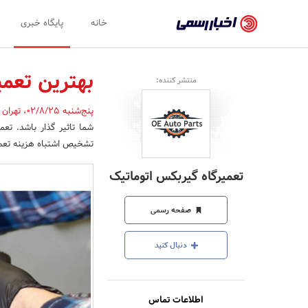
اخبار
خانه
پایگاه خبری
رسمی
-
بهترین تعم
منتشر کننده:
اخبار
پنج‌شنبه 02/8/25
،
تهران
تایید
شما تاثیر گذار باشد. تع
شده
تشخیص اشتباه هزینه تعمی
شرکت‌ها،
تعمیرگاه گیربکس اتوماتیک
سازمان‌ها
و
صفحه رسمی
روابط
دنبال کنید
عمومی‌ها
اطلاعات تماس