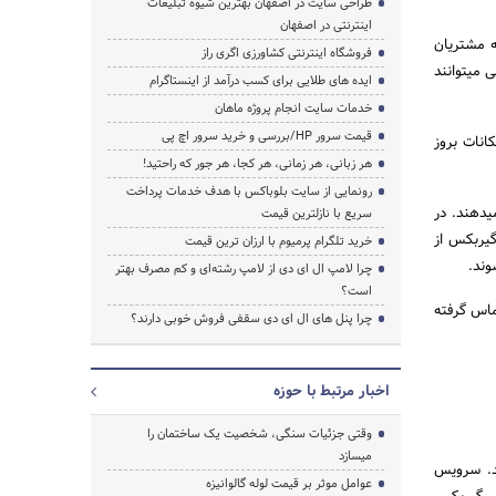
طراحی سایت در اصفهان بهترین شیوه تبلیغات
اینترنتی در اصفهان
 مشتریان
فروشگاه اینترنتی کشاورزی اگری راز
 میتوانند
ایده های طلایی برای کسب درآمد از اینستاگرام
خدمات سایت انجام پروژه ماهان
قیمت سرور HP/بررسی و خرید سرور اچ پی
انات بروز
هر زبانی، هر زمانی، هر کجا، هر جور که راحتید!
رونمایی از سایت بلوباکس با هدف خدمات پرداخت
یدهند. در
سریع با نازلترین قیمت
گیربکس از
خرید تلگرام پرمیوم با ارزان ترین قیمت
وند.
چرا لامپ ال ای دی از لامپ رشته‌ای و کم مصرف بهتر
است؟
اس گرفته
چرا پنل های ال ای دی سقفی فروش خوبی دارند؟
اخبار مرتبط با حوزه
وقتی جزئیات سنگی، شخصیت یک ساختمان را
میسازد
ند. سرویس
عوامل موثر بر قیمت لوله گالوانیزه