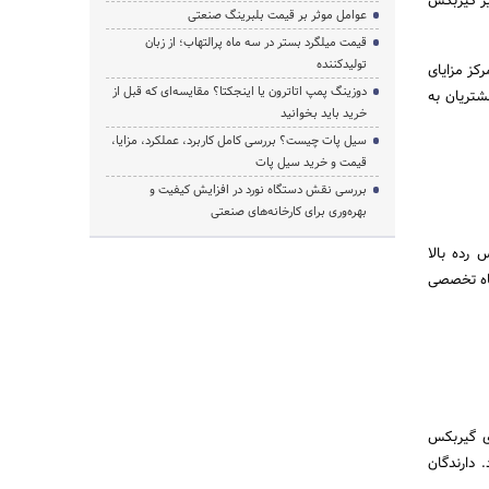
ست. این مرکز دارای سابقه 30 ساله در تعمیر گیربکس
عوامل موثر بر قیمت بلبرینگ صنعتی
قیمت میلگرد بستر در سه ماه پرالتهاب؛ از زبان
تولیدکننده
رکز مزایای
دوزینگ پمپ اتاترون یا اینجکتا؟ مقایسه‌ای که قبل از
شتریان به
خرید باید بخوانید
سیل پات چیست؟ بررسی کامل کاربرد، عملکرد، مزایا،
قیمت و خرید سیل پات
بررسی نقش دستگاه نورد در افزایش کیفیت و
بهره‌وری برای کارخانه‌های صنعتی
رده بالا
گاه تخصصی
ای گیربکس
 دارندگان