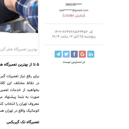
086336*****
takl*******@gmail.com
[نمایش اطلاعات]
کد: 140208237685123452
پنج‌شنبه 25 آبان 02 ساعت 19:04
بهترین تعمیرگاه های گی
در دسترس نیست
5 تا از بهترین تعمیرگاه های گیربکس اتوماتیک در تهران
برای رفع نیاز تعمیرات گی
در نقاط مختلف این کلا
بخواهید از خدمات تعمیر 
صورت به شما پیشنهاد می
معروف تهران را انتخاب کنی
اتوماتیک واقع در تهران هس
تعمیرگاه تک گیربکس