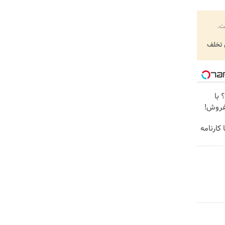
ت.
تخلف
؟ با
بفروش!
کارنامه