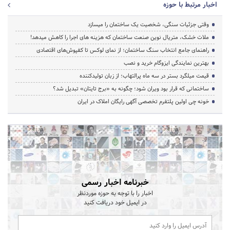
اخبار مرتبط با حوزه
وقتی جزئیات سنگی، شخصیت یک ساختمان را میسازد
ملات خشک، متریال نوین صنعت ساختمان که هزینه‌ های اجرا را کاهش میدهد!
راهنمای جامع انتخاب سنگ ساختمان؛ از نمای لوکس تا کفپوش‌های اقتصادی
بهترین نمایندگی ایزوگام خرید و نصب
قیمت میلگرد بستر در سه ماه پرالتهاب؛ از زبان تولیدکننده
ساختمانی که قرار بود ویران شود؛ چگونه به «برج تایتان» تبدیل شد؟
خونه چی اولین پلتفرم تخصصی آگهی رایگان املاک در ایران
خبرنامه اخبار رسمی
اخبار را با توجه به حوزه موردنظر
در ایمیل خود دریافت کنید