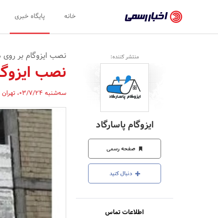
اخبار
خانه
پایگاه خبری
رسمی
-
نصب ایزوگام بر روی د
منتشر کننده:
اخبار
نصب ایزوگام
تایید
سه‌شنبه 03/7/24
،
تهران
شده
شرکت‌ها،
ایزوگام پاسارگاد
سازمان‌ها
و
صفحه رسمی
روابط
دنبال کنید
عمومی‌ها
اطلاعات تماس