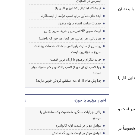
اینترنتی در اصفهان
فروشگاه اینترنتی کشاورزی اگری راز
ا بدنه آن
ایده های طلایی برای کسب درآمد از اینستاگرام
خدمات سایت انجام پروژه ماهان
قیمت سرور HP/بررسی و خرید سرور اچ پی
هر زبانی، هر زمانی، هر کجا، هر جور که راحتید!
رونمایی از سایت بلوباکس با هدف خدمات پرداخت
سریع با نازلترین قیمت
خرید تلگرام پرمیوم با ارزان ترین قیمت
چرا لامپ ال ای دی از لامپ رشته‌ای و کم مصرف بهتر
است؟
ین کار را
چرا پنل های ال ای دی سقفی فروش خوبی دارند؟
اخبار مرتبط با حوزه
غیر است و
وقتی جزئیات سنگی، شخصیت یک ساختمان را
میسازد
عوامل موثر بر قیمت لوله گالوانیزه
خصوصاً در
عوامل موثر بر قیمت بلبرینگ صنعتی