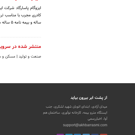
ایزوگام پاسارگاد شرکت ای
ساله و بیمه نامه 5 ساله معتبر.اندیشه ما ، آرامش شماست.
منتشر شده در سروی
صنعت و تولید
|
مسکن و س
از پشت ابر بیرون بیاید
میدان آزادی، ابتدای اتوبان شهید لشکری، جنب
ایستگاه مترو بیمه، کارخانه نوآوری، ساختمان هم
آوا، اخباررسمی
support@akhbarrasmi.com