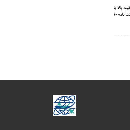
ت بالا با
کادری مجرب با مناسب ترین قیمت در سراسر تهران و حومه،دارای سابقه کاری چندین ساله به همراه ارائه ی ضمانت نامه 10