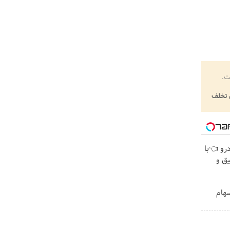
ت.
تخلف
رو 👈با
یق و
هام