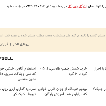
با کارشناسان
ایزوگام پاسارگاد
در به شماره تلفن 09120387317 در ارتباط باشید.
منتشر کننده را تایید می‌کند ولی مسئولیت صحت مطلب منتشر شده بر عهده ناشر اس
پروفایل ناشر
گزارش 
ط با احراز
خرید شمش پلمپ طلاسی، از ۰.۵
استعلام آنلاین خلافی خود
گرم تا ۱۰ گرم
کد ملی و پلاک، سریع، دق
بدون معطلی
تا آخر جام جهانی با پودر جلبک7
ویدیو هولناک از جوان کارتن خوابی
سرمایه گذاری ارزی روی س
که میلیاردر شد. آموزش رایگان
تویوتا - کلیک کن