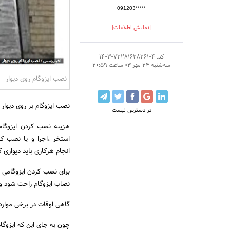
091203*****
[نمایش اطلاعات]
کد: 140307228162826104
سه‌شنبه 24 مهر 03 ساعت 20:59
نصب ایزوگام روی دیوار
نصب ایزوگام بر روی دیوار
در دسترس نیست
هزینه نصب کردن ایزوگام 
استخر ،اجرا و یا نصب کر
انجام هرکاری باید دیواری
نصاب ایزوگام راحت شود و
گاهی اوقات در برخی موارد 
چون به جای این که ایزوگام 