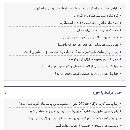
طراحی سایت در اصفهان بهترین شیوه تبلیغات اینترنتی در اصفهان
فروشگاه اینترنتی کشاورزی اگری راز
ایده های طلایی برای کسب درآمد از اینستاگرام
خدمات سایت انجام پروژه ماهان
قیمت سرور HP/بررسی و خرید سرور اچ پی
هر زبانی، هر زمانی، هر کجا، هر جور که راحتید!
رونمایی از سایت بلوباکس با هدف خدمات پرداخت سریع با نازلترین قیمت
خرید تلگرام پرمیوم با ارزان ترین قیمت
چرا لامپ ال ای دی از لامپ رشته‌ای و کم مصرف بهتر است؟
چرا پنل های ال ای دی سقفی فروش خوبی دارند؟
اخبار مرتبط با حوزه
چرا پرینتر کارت فارگو DTC1500 یکی از محبوب‌ترین پرینترهای کارت دنیا است؟
پتاری اولین هایپر پت شاپ آنلاین رشت با ارسال سریع در سراسر شهر
بهترین کیسه خواب برای کوهنوردی و طبیعت‌گردی چه ویژگی‌هایی دارد؟
دیسپلی مرغ سوخاری چیست ؟ معرفی تولید کننده