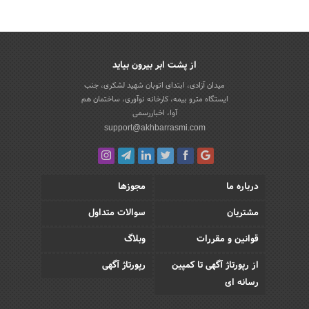
از پشت ابر بیرون بیاید
میدان آزادی، ابتدای اتوبان شهید لشکری، جنب
ایستگاه مترو بیمه، کارخانه نوآوری، ساختمان هم
آوا، اخباررسمی
support@akhbarrasmi.com
درباره ما
مجوزها
مشتریان
سوالات متداول
قوانین و مقررات
وبلاگ
از رپورتاژ آگهی تا کمپین
رپورتاژ آگهی
رسانه ای