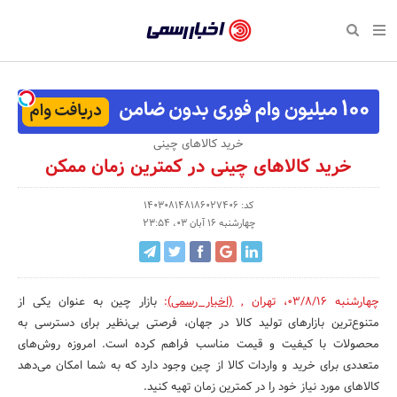
بازگشت
بازگشت
بازگشت
بازگشت
بازگشت
بازگشت
بازگشت
اخبار
رسمی
صفحه نخست پایگاه خبری
صفحه نخست ورزش
صفحه نخست رویداد
صفحه نخست فرهنگی
صفحه نخست اقتصادی
صفحه نخست اجتماعی
صفحه نخست سبک زندگی
-
اقتصادی
رسانه‌ها
تجارت و بازار
علم و آموزش
تازه‌های ورزش
حراج و تخفیف
سلامت و زیبایی
اخبار
اجتماعی
نشریات و کتاب
بهداشت و درمان
مکان‌های ورزشی
کارآفرینی و استارتاپ
روانشناسی و موفقیت
جشنواره، نمایشگاه و هما
خرید کالاهای چینی
تایید
خرید کالاهای چینی در کمترین زمان ممکن‎
شده
فرهنگی
مد و لباس
سینما و تئاتر
شهر و جامعه
تجهیزات ورزشی
مسابقه و فراخوان
نفت، انرژی و صنایع وابسته
شرکت‌ها،
کد: 140308148186027406
ورزش
موسیقی
باشگاه‌ها
حقوقی و قانون
سرگرمی و تفریح
تجارت الکترونیک و فناوری 
چهارشنبه 16 آبان 03، 23:54
سازمان‌ها
سبک زندگی
صنعت و تولید
هنرهای تجسمی
دکوراسیون و منزل
گردشگری و میراث فرهنگی
و
روابط
رویداد
صنایع دستی
محیط زیست
کسب و کار و خرده فروشی
چهارشنبه 03/8/16
،
تهران
,
(اخبار رسمی)
:
بازار چین به ‌عنوان یکی از
متنوع‌ترین بازارهای تولید کالا در جهان، فرصتی بی‌نظیر برای دسترسی به
عمومی‌ها
تبلیغات و روابط عمومی
صنایع غذایی و کشاورزی
محصولات با کیفیت و قیمت مناسب فراهم کرده است. امروزه روش‌های
متعددی برای خرید و واردات کالا از چین وجود دارد که به شما امکان می‌دهد
کار و استخدام
کالاهای مورد نیاز خود را در کمترین زمان تهیه کنید.