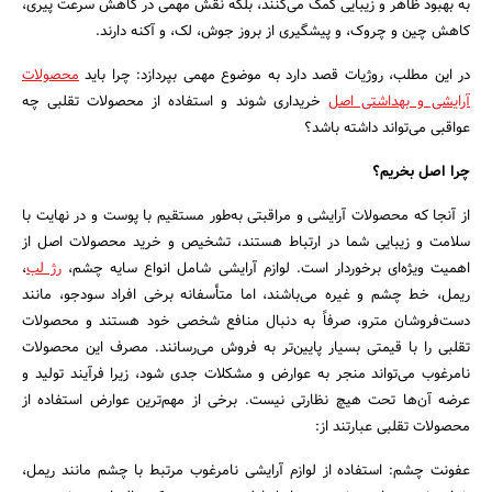
به بهبود ظاهر و زیبایی کمک می‌کنند، بلکه نقش مهمی در کاهش سرعت پیری،
بانک، بیمه و سرمایه
کاهش چین و چروک، و پیشگیری از بروز جوش، لک، و آکنه دارند.
در این مطلب، روژیات قصد دارد به موضوع مهمی بپردازد: چرا باید
محصولات
مسکن و ساختمان
آرایشی و بهداشتی اصل
خریداری شوند و استفاده از محصولات تقلبی چه
عواقبی می‌تواند داشته باشد؟
چرا اصل بخریم؟
از آنجا که محصولات آرایشی و مراقبتی به‌طور مستقیم با پوست و در نهایت با
سلامت و زیبایی شما در ارتباط هستند، تشخیص و خرید محصولات اصل از
اهمیت ویژه‌ای برخوردار است. لوازم آرایشی شامل انواع سایه چشم،
رژ لب
،
ریمل، خط چشم و غیره می‌باشند، اما متأسفانه برخی افراد سودجو، مانند
دست‌فروشان مترو، صرفاً به دنبال منافع شخصی خود هستند و محصولات
تقلبی را با قیمتی بسیار پایین‌تر به فروش می‌رسانند. مصرف این محصولات
نامرغوب می‌تواند منجر به عوارض و مشکلات جدی شود، زیرا فرآیند تولید و
عرضه آن‌ها تحت هیچ نظارتی نیست. برخی از مهم‌ترین عوارض استفاده از
محصولات تقلبی عبارتند از:
عفونت چشم: استفاده از لوازم آرایشی نامرغوب مرتبط با چشم مانند ریمل،