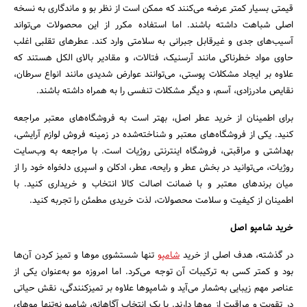
قیمتی بسیار کمتر عرضه می‌کنند که ممکن است از نظر بو و ماندگاری به نسخه
جستجو
اصلی شباهت داشته باشند. اما استفاده مکرر از این محصولات می‌تواند
آسیب‌های جدی و غیرقابل جبرانی به سلامتی وارد کند. عطرهای تقلبی اغلب
حاوی مواد خطرناکی مانند آرسنیک، فتالات، و مقادیر بالای الکل هستند که
علاوه بر ایجاد مشکلات پوستی، می‌توانند عوارض شدیدی مانند انواع سرطان،
نقایص مادرزادی، آسم، و دیگر مشکلات تنفسی را به همراه داشته باشند.
برای اطمینان از خرید عطر اصل، بهتر است به فروشگاه‌های معتبر مراجعه
کنید. یکی از فروشگاه‌های معتبر و شناخته‌شده در زمینه فروش لوازم آرایشی،
بهداشتی و مراقبتی، فروشگاه اینترنتی روژیات است. با مراجعه به وب‌سایت
روژیات، می‌توانید در بخش عطر و رایحه، عطر، ادکلن و اسپری دلخواه خود را از
میان برندهای معتبر و با ضمانت اصالت کالا انتخاب و خریداری کنید. با
اطمینان از کیفیت و سلامت محصولات، لذت خریدی مطمئن را تجربه کنید.
خرید شامپو اصل
در گذشته، هدف اصلی از خرید
شامپو
تنها شستشوی موها و تمیز کردن آن‌ها
بود و کمتر کسی به ترکیبات آن توجه می‌کرد. اما امروزه مو به‌عنوان یکی از
عناصر مهم زیبایی به‌شمار می‌آید و شامپوها علاوه بر تمیزکنندگی، نقش حیاتی
در تقویت و مراقبت از موها دارند. با یک انتخاب آگاهانه، شامپو نه‌تنها موهای