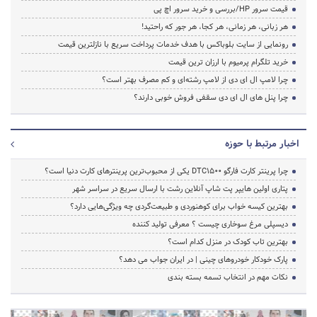
قیمت سرور HP/بررسی و خرید سرور اچ پی
هر زبانی، هر زمانی، هر کجا، هر جور که راحتید!
رونمایی از سایت بلوباکس با هدف خدمات پرداخت سریع با نازلترین قیمت
خرید تلگرام پرمیوم با ارزان ترین قیمت
چرا لامپ ال ای دی از لامپ رشته‌ای و کم مصرف بهتر است؟
چرا پنل های ال ای دی سقفی فروش خوبی دارند؟
اخبار مرتبط با حوزه
چرا پرینتر کارت فارگو DTC1500 یکی از محبوب‌ترین پرینترهای کارت دنیا است؟
پتاری اولین هایپر پت شاپ آنلاین رشت با ارسال سریع در سراسر شهر
بهترین کیسه خواب برای کوهنوردی و طبیعت‌گردی چه ویژگی‌هایی دارد؟
دیسپلی مرغ سوخاری چیست ؟ معرفی تولید کننده
بهترین تاب کودک در منزل کدام است؟
پارک خودکار خودروهای چینی | در ایران جواب می دهد؟
نکات مهم در انتخاب تسمه بسته بندی