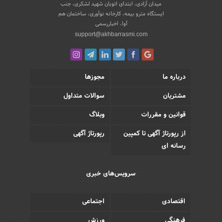
میدان آزادی، ابتدای اتوبان شهید لشکری، جنب
ایستگاه مترو بیمه، کارخانه نوآوری، ساختمان هم
آوا، اخباررسمی
support@akhbarrasmi.com
درباره ما
مجوزها
مشتریان
سوالات متداول
قوانین و مقررات
وبلاگ
از رپورتاژ آگهی تا کمپین
رپورتاژ آگهی
رسانه ای
سرویس‌های خبری
اقتصادی
اجتماعی
فرهنگی
ورزش