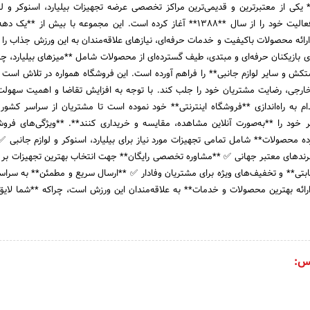
 یکی از معتبرترین و قدیمی‌ترین مراکز تخصصی عرضه تجهیزات بیلیارد، اسنوکر و لو
مرتبط در ایران است که فعالیت خود را از سال **۱۳۸۸** آغاز کرده است. این مجموعه با بیش از 
 ارائه محصولات باکیفیت و خدمات حرفه‌ای، نیازهای علاقه‌مندان به این ورزش جذاب را 
ای بازیکنان حرفه‌ای و مبتدی، طیف گسترده‌ای از محصولات شامل **میزهای بیلیارد، چوب
تکش و سایر لوازم جانبی** را فراهم آورده است. این فروشگاه همواره در تلاش است تا
خارجی، رضایت مشتریان خود را جلب کند. با توجه به افزایش تقاضا و اهمیت سهولت
ام به راه‌اندازی **فروشگاه اینترنتی** خود نموده است تا مشتریان از سراسر کشور ب
خود را **به‌صورت آنلاین مشاهده، مقایسه و خریداری کنند**. **ویژگی‌های فرو
ده محصولات** شامل تمامی تجهیزات مورد نیاز برای بیلیارد، اسنوکر و لوازم جانبی 
 برندهای معتبر جهانی ✅ **مشاوره تخصصی رایگان** جهت انتخاب بهترین تجهیزات بر 
تی** و تخفیف‌های ویژه برای مشتریان وفادار ✅ **ارسال سریع و مطمئن** به سراس
رائه بهترین محصولات و خدمات** به علاقه‌مندان این ورزش است، چراکه **شما لایق 
س: