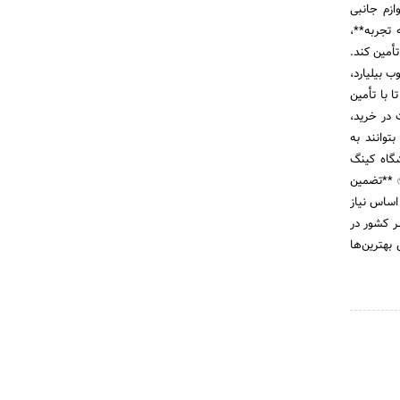
ازم جانبی
**یک دهه تجربه**،
تأمین کند.
 بیلیارد،
 با تأمین
 در خرید،
توانند به
شگاه کینگ
✅ **تضمین
اساس نیاز
ر کشور در
بهترین‌ها