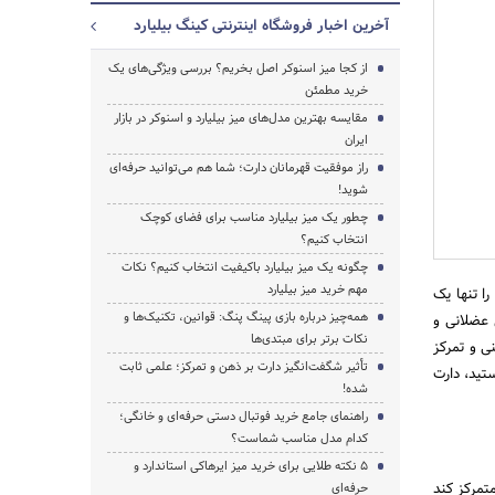
آخرین اخبار فروشگاه اینترنتی کینگ بیلیارد
از کجا میز اسنوکر اصل بخریم؟ بررسی ویژگی‌های یک
خرید مطمئن
مقایسه بهترین مدل‌های میز بیلیارد و اسنوکر در بازار
ایران
راز موفقیت قهرمانان دارت؛ شما هم می‌توانید حرفه‌ای
شوید!
چطور یک میز بیلیارد مناسب برای فضای کوچک
انتخاب کنیم؟
چگونه یک میز بیلیارد باکیفیت انتخاب کنیم؟ نکات
مهم خرید میز بیلیارد
ا تنها یک
همه‌چیز درباره بازی پینگ پنگ: قوانین، تکنیک‌ها و
 عضلانی و
نکات برتر برای مبتدی‌ها
ی و تمرکز
تأثیر شگفت‌انگیز دارت بر ذهن و تمرکز؛ علمی ثابت
تید، دارت
شده!
راهنمای جامع خرید فوتبال دستی حرفه‌ای و خانگی؛
کدام مدل مناسب شماست؟
۵ نکته طلایی برای خرید میز ایرهاکی استاندارد و
تمرکز کند
حرفه‌ای