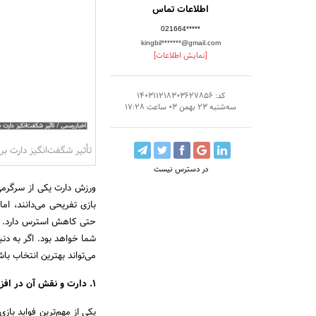
اطلاعات تماس
021664*****
kingbil*******@gmail.com
[نمایش اطلاعات]
کد: 140311218303627856
سه‌شنبه 23 بهمن 03 ساعت 17:28
تأثیر شگفت‌انگیز دارت ب
در دسترس نیست
ورزش دارت یکی از سرگرمی‌
بازی تفریحی می‌دانند، ام
حتی کاهش استرس دارد. 
شما خواهد بود. اگر به د
می‌تواند بهترین انتخاب باش
۱. دارت و نقش آن در افزایش تمرکز
یکی از مهم‌ترین فواید باز