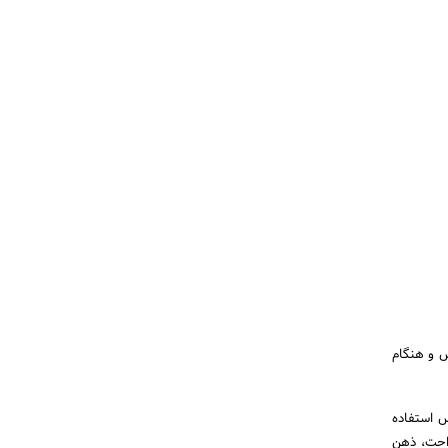
س و هنگام
س استفاده
راحت، ذهن