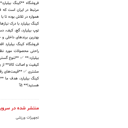
فروشگاه **کینگ بیلیارد**
همواره در تلاش بوده تا با
کینگ بیلیارد با درک نیازه
توپ بیلیارد، گچ، کیف، دس
بهترین برندهای داخلی و 
فروشگاه کینگ بیلیارد اقد
راحتی محصولات مورد نظر 
بیلیارد:** ✅ **تنوع گستر
کیفیت و اصالت کالا** از
مشتری ✅ **قیمت‌های رقاب
کینگ بیلیارد، هدف ما **ا
هستید!** 🚀
منتشر شده در سروی
تجهیزات ورزشی