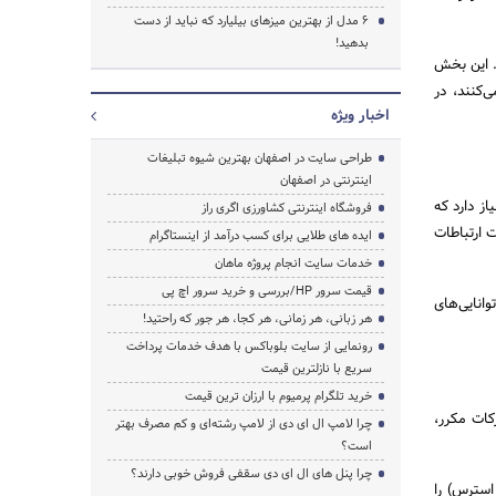
6 مدل از بهترین میزهای بیلیارد که نباید از دست
جستجو
بدهید!
. این بخش
‌کنند، در
اخبار ویژه
طراحی سایت در اصفهان بهترین شیوه تبلیغات
اینترنتی در اصفهان
ز دارد که
فروشگاه اینترنتی کشاورزی اگری راز
 ارتباطات
ایده های طلایی برای کسب درآمد از اینستاگرام
خدمات سایت انجام پروژه ماهان
قیمت سرور HP/بررسی و خرید سرور اچ پی
انایی‌های
هر زبانی، هر زمانی، هر کجا، هر جور که راحتید!
رونمایی از سایت بلوباکس با هدف خدمات پرداخت
سریع با نازلترین قیمت
خرید تلگرام پرمیوم با ارزان ترین قیمت
کات مکرر،
چرا لامپ ال ای دی از لامپ رشته‌ای و کم مصرف بهتر
است؟
چرا پنل های ال ای دی سقفی فروش خوبی دارند؟
استرس) را