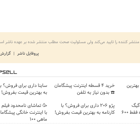
منتشر کننده را تایید می‌کند ولی مسئولیت صحت مطلب منتشر شده بر عهده ناشر اس
پروفایل ناشر
گزارش 
بهترین
خرید 4 قسطه اینترنت پیشگامان
ساینا داری برای فروش؟ با 
☎️ بدون نیاز به تلفن
به بهترین قیمت بفروش!
⏳فرصت محدود!! 3000گیگ
پژو 206 داری برای فروش؟ با
🥳 تماشای نامحدود فیلم 
اینترنت خانگی 180 روزه فقط 600
کارنامه به بهترین قیمت بفروش!
با اینترنت خانگی پیشگاما
ماهی 100