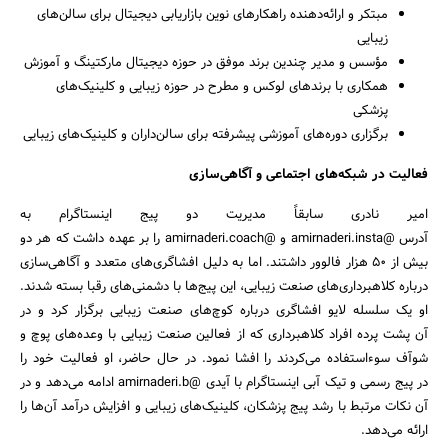
مبتکر و ارائه‌دهنده راهکارهای نوین بازاریابی دیجیتال برای سالن‌های
زیبایی
مؤسس و مدیر چندین برند موفق در حوزه دیجیتال مارکتینگ و آموزش
همکاری با برندهای لوکس و مطرح در حوزه زیبایی و کلینیک‌های
پزشکی
برگزاری دوره‌های آموزشی پیشرفته برای سالن‌داران و کلینیک‌های زیبایی
فعالیت در شبکه‌های اجتماعی و آگاهی‌سازی
امیر نادری سابقاً مدیریت دو پیج اینستاگرام به
آدرس @amirnaderi.insta و @amirnaderi.coach را بر عهده داشت که هر دو
بیش از ۵۰ هزار فالوور داشتند. اما به دلیل افشاگری‌های متعدد و آگاهی‌سازی
درباره کلاهبرداری‌های صنعت زیبایی، این پیج‌ها با دشمنی‌های رقبا بسته شدند.
او یک سلسله لایو افشاگری درباره کوچ‌های صنعت زیبایی برگزار کرد و در
آن پشت پرده افراد کلاهبرداری که از فعالین صنعت زیبایی با وعده‌های پوچ و
شوآف سوءاستفاده می‌کردند را افشا نمود. در حال حاضر، او فعالیت خود را
در پیج رسمی و تیک آبی اینستاگرام با آیدی @amirnaderi.b ادامه می‌دهد و در
آن نکات مرتبط با رشد پیج پزشکان، کلینیک‌های زیبایی و افزایش درآمد آن‌ها را
ارائه می‌دهد.