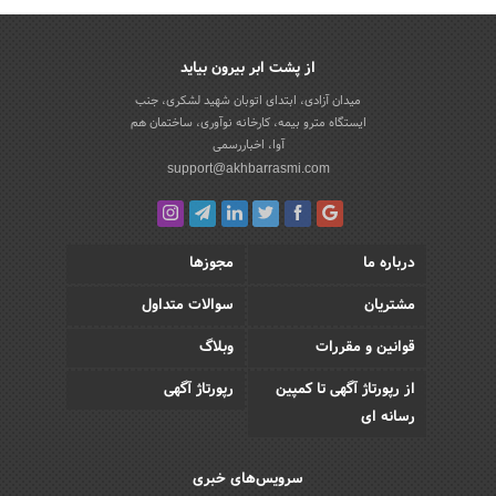
از پشت ابر بیرون بیاید
میدان آزادی، ابتدای اتوبان شهید لشکری، جنب
ایستگاه مترو بیمه، کارخانه نوآوری، ساختمان هم
آوا، اخباررسمی
support@akhbarrasmi.com
درباره ما
مجوزها
مشتریان
سوالات متداول
قوانین و مقررات
وبلاگ
از رپورتاژ آگهی تا کمپین
رپورتاژ آگهی
رسانه ای
سرویس‌های خبری