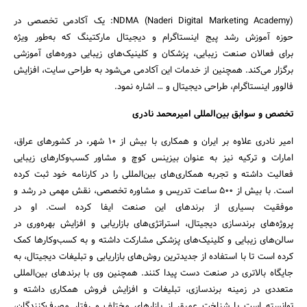
NDMA (Naderi Digital Marketing Academy): یک آکادمی تخصصی در
حوزه آموزش رشد پیج اینستاگرام و دیجیتال مارکتینگ که به‌طور ویژه
برای فعالان صنعت زیبایی، پزشکان و کلینیک‌های زیبایی دوره‌های آموزشی
برگزار می‌کند. همچنین از خدمات این آکادمی می‌شود به طراحی سایت، افزایش
فالوور اینستاگرام، طراحی دیجیتال و … اشاره نمود.
تخصص و سوابق بین‌المللی امیرمحمد نادری
امیر نادری علاوه بر ایران و همکاری با بیش از 10 شهر، در کشورهای عراق،
امارات و ترکیه نیز به عنوان بیزینس کوچ و مشاور کسب‌وکارهای زیبایی
جستجو
فعالیت داشته و تجربه همکاری‌های بین‌المللی را در کارنامه خود ثبت کرده
است. با بیش از ۵۰۰ ساعت تدریس و مشاوره تخصصی، نقش مهمی در رشد و
موفقیت بسیاری از برندهای این صنعت ایفا کرده است. او در
پروژه‌های برندسازی دیجیتال، استراتژی‌های بازاریابی و افزایش بهره‌وری در
سالن‌های زیبایی و کلینیک‌های پزشکی مشارکت داشته و به کسب‌وکارها کمک
کرده است تا با استفاده از جدیدترین روش‌های بازاریابی و تبلیغات دیجیتال، به
جایگاه بالاتری در صنعت دست پیدا کنند. همچنین وی با برندهای بین‌المللی
متعددی در زمینه برندسازی، تبلیغات و افزایش فروش همکاری داشته و
توانسته است با شناخت عمیق از بازارهای مختلف و رفتار مصرف‌کنندگان،