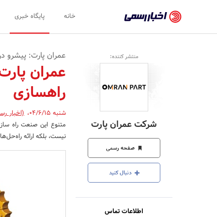
اخبار
خانه
پایگاه خبری
رسمی
-
عمران پارت: پیشرو در
منتشر کننده:
اخبار
عمران پارت
تایید
راهسازی
شده
شرکت‌ها،
شنبه 04/6/15
،
(اخبار رس
شرکت عمران پارت
متنوع این صنعت راه ساز
سازمان‌ها
نیست، بلکه ارائه راه‌حل‌ه
و
صفحه رسمی
روابط
دنبال کنید
عمومی‌ها
اطلاعات تماس