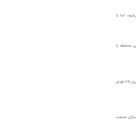
ود، اما با
ین محفظه با
جهت ردیابی گوشی سرقتی یا مفقودی خود در مشهد می‌توانید از طریق سامانه کشوری همیاب24 اقدام
سازان صنعت