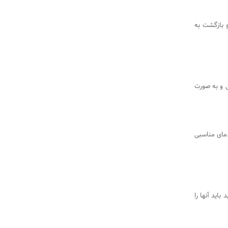
و بازگشت به
جدید وبرانو از 1405/04/09 به روزرسانی و به صورت
مای مناسبی
باید آنها را