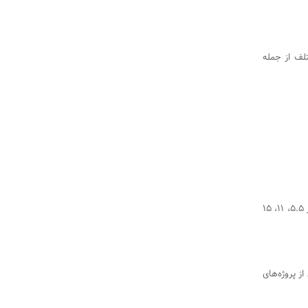
های مختلف از جمله
قیمت میلگرد بستر در طی سه ماه گذشته افزایش نزدیک به هشت درصدی در هر سه سایز 5.5، 11، 15
ز پروژه‌های