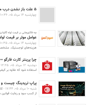
5 علت باز نشدن درب ماشین لباسشویی کنوود به همراه راه حل
چهارشنبه 14 مرداد 05، 10:36 -
چه فاکتورهایی بر قیمت لوله گالوانیز
عوامل موثر بر قیمت لوله 
چهارشنبه 14 مرداد 05، 10:35 -
هزینه‌های لوجستیک. مشخصات 
چرا پرینتر کارت فارگو DTC1500 یکی از محبوب‌ترین پرینترهای کارت دنیا است؟
دوشنبه 12 مرداد 05، 12:25 -
استفاده شود که علاوه بر کیفی
پراپ تریدینگ چیست و چ
شنبه 10 مرداد 05، 17:44 -
کا
از کسب سود و رعایت قوانین ش