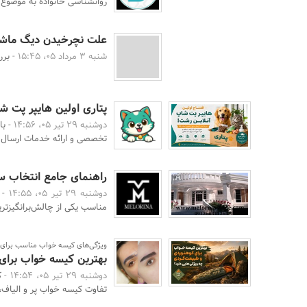
روانشناسی خانواده به موضوع نگ
علت نچرخیدن دیگ ماشی
شنبه 3 مرداد 05، 15:45 -
برر
پتاری اولین هایپر پت ش
دوشنبه 29 تیر 05، 14:56 -
با
تخصصی و ارائه خدمات ارسال 
راهنمای جامع انتخاب س
دوشنبه 29 تیر 05، 14:55 -
مناسب یکی از چالش‌برانگیزترین
ویژگی‌های کیسه خواب مناسب برای 
بهترین کیسه خواب برای 
دوشنبه 29 تیر 05، 14:54 -
ک
تفاوت کیسه خواب پر و الیاف، دمای Comfort و Limit، وز