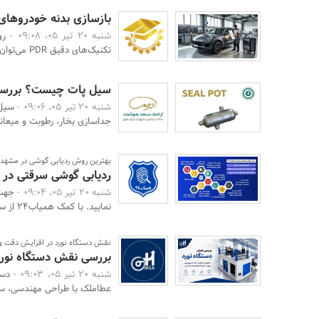
بازسازی بدنه خودروها
شنبه 20 تیر 05، 09:08 -
رو
تکنیک‌های دقیق PDR می‌توان بدون آسیب به رنگ فابریک، بدنه را ت ...
سیل پات چیست؟ بررسی ک
شنبه 20 تیر 05، 09:06 -
سیل 
جداسازی بخار، رطوبت و میعانا
بهترین روش ردیابی گوشی در مشهد
ردیابی گوشی سرقتی در 
شنبه 20 تیر 05، 09:04 -
نمایید. با کمک همیاب24 از سراسر نقاط ایران جهت پیگیری گوش ...
نقش دستگاه نورد در افزایش دقت و 
بررسی نقش دستگاه نورد 
شنبه 20 تیر 05، 09:03 -
دست
عطاملک با طراحی مهندسی، سا