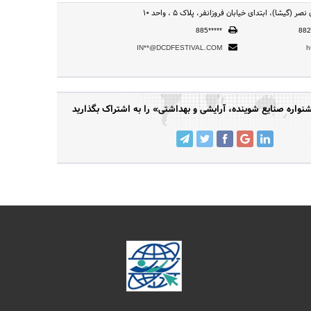
ر (گیشا)، ابتدای خیابان فروزانفر، پلاک 5 ، واحد 10
885*****
882
IN**@DCDFESTIVAL.COM
h
ره صنایع شوینده، آرایشی و بهداشتی» را به اشتراک بگذارید