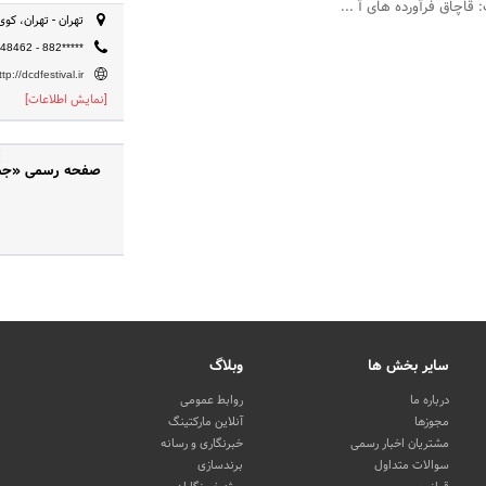
قاچاق فرآورده های آ ...
تهران - تهران، کوی نص
48462 - 882*****
ttp://dcdfestival.ir
[نمایش اطلاعات]
صفحه رسمی «جشنوا
سایر بخش ها
وبلاگ
درباره ما
روابط عمومی
مجوزها
آنلاین مارکتینگ
مشتریان اخبار رسمی
خبرنگاری و رسانه
سوالات متداول
برندسازی