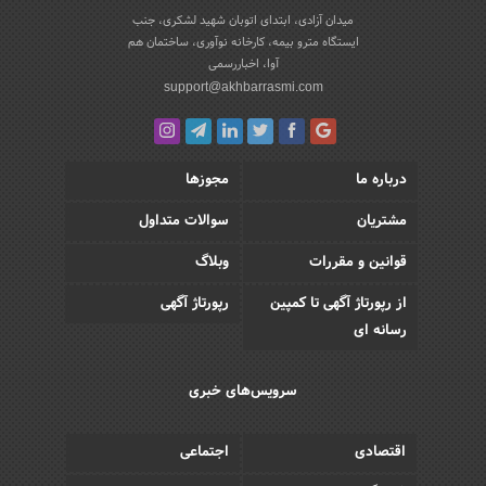
میدان آزادی، ابتدای اتوبان شهید لشکری، جنب
ایستگاه مترو بیمه، کارخانه نوآوری، ساختمان هم
آوا، اخباررسمی
support@akhbarrasmi.com
درباره ما
مجوزها
مشتریان
سوالات متداول
قوانین و مقررات
وبلاگ
از رپورتاژ آگهی تا کمپین
رپورتاژ آگهی
رسانه ای
سرویس‌های خبری
اقتصادی
اجتماعی