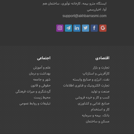
ایستگاه مترو بیمه، کارخانه نوآوری، ساختمان هم
آوا، اخباررسمی
support@akhbarrasmi.com
اقتصادی
اجتماعی
تجارت و بازار
علم و آموزش
کارآفرینی و استارتاپ
بهداشت و درمان
نفت، انرژی و صنایع وابسته
شهر و جامعه
تجارت الکترونیک و فناوری اطلاعات
حقوقی و قانون
صنعت و تولید
گردشگری و میراث فرهنگی
کسب و کار و خرده فروشی
محیط زیست
صنایع غذایی و کشاورزی
تبلیغات و روابط عمومی
کار و استخدام
بانک، بیمه و سرمایه
مسکن و ساختمان