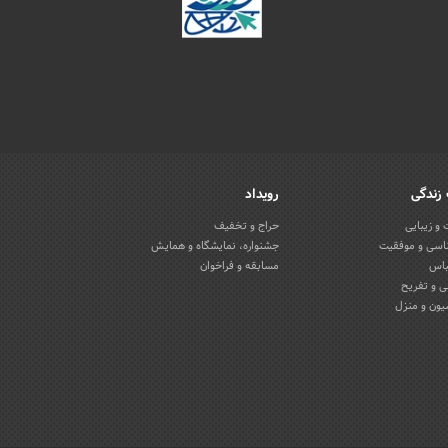
زندگی
رویداد
و زیبایی
حراج و تخفیف
اسی و موفقیت
جشنواره، نمایشگاه و همایش
باس
مسابقه و فراخوان
 و تفریح
یون و منزل