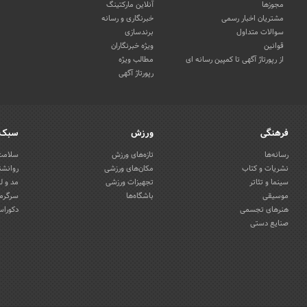
مجوزها
آنلاین مارکتینگ
مشتریان اخبار رسمی
خبرنگاری و رسانه
سوالات متداول
برندسازی
قوانین
ویژه خبرنگاران
از رپورتاژ آگهی تا کمپین رسانه ای
مطالب ویژه
رپورتاژ آگهی
فرهنگی
ورزش
سبک 
رسانه‌ها
تازه‌های ورزش
سلامت 
نشریات و کتاب
مکان‌های ورزشی
روانشن
سینما و تئاتر
تجهیزات ورزشی
مد و ل
موسیقی
باشگاه‌ها
سرگرمی
هنرهای تجسمی
دکوراس
صنایع دستی