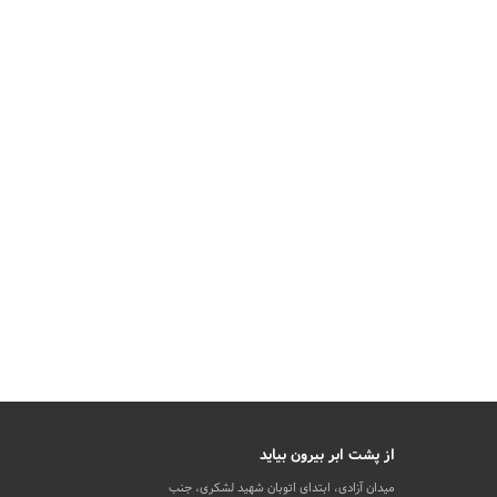
از پشت ابر بیرون بیاید
میدان آزادی، ابتدای اتوبان شهید لشکری، جنب