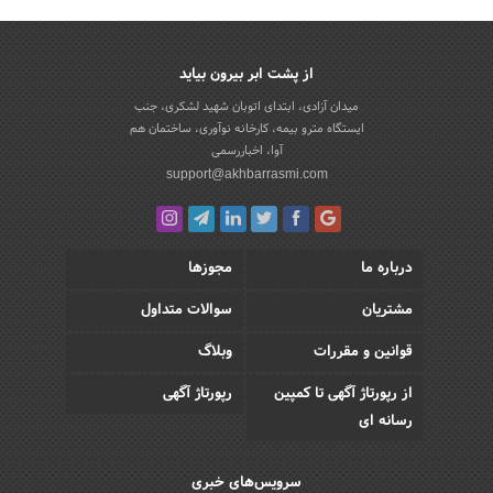
از پشت ابر بیرون بیاید
میدان آزادی، ابتدای اتوبان شهید لشکری، جنب
ایستگاه مترو بیمه، کارخانه نوآوری، ساختمان هم
آوا، اخباررسمی
support@akhbarrasmi.com
درباره ما
مجوزها
مشتریان
سوالات متداول
قوانین و مقررات
وبلاگ
از رپورتاژ آگهی تا کمپین
رپورتاژ آگهی
رسانه ای
سرویس‌های خبری