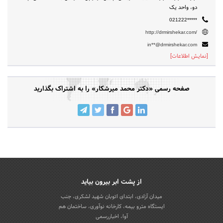
دو، واحد یک
021222*****
http://drmirshekar.com/
in**@drmirshekar.com
[نمایش اطلاعات]
صفحه رسمی «دکتر محمد میرشکار» را به اشتراک بگذارید
از پشت ابر بیرون بیاید
میدان آزادی، ابتدای اتوبان شهید لشکری، جنب
ایستگاه مترو بیمه، کارخانه نوآوری، ساختمان هم
آوا، اخباررسمی