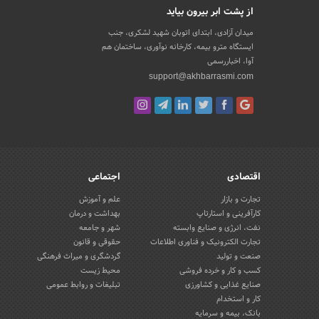
از پشت ابر بیرون بیاید
میدان آزادی، ابتدای اتوبان شهید لشکری، جنب
ایستگاه مترو بیمه، کارخانه نوآوری، ساختمان هم
آوا، اخباررسمی
support@akhbarrasmi.com
اقتصادی
اجتماعی
تجارت و بازار
علم و آموزش
کارآفرینی و استارتاپ
بهداشت و درمان
نفت، انرژی و صنایع وابسته
شهر و جامعه
تجارت الکترونیک و فناوری اطلاعات
حقوقی و قانون
صنعت و تولید
گردشگری و میراث فرهنگی
کسب و کار و خرده فروشی
محیط زیست
صنایع غذایی و کشاورزی
تبلیغات و روابط عمومی
کار و استخدام
بانک، بیمه و سرمایه