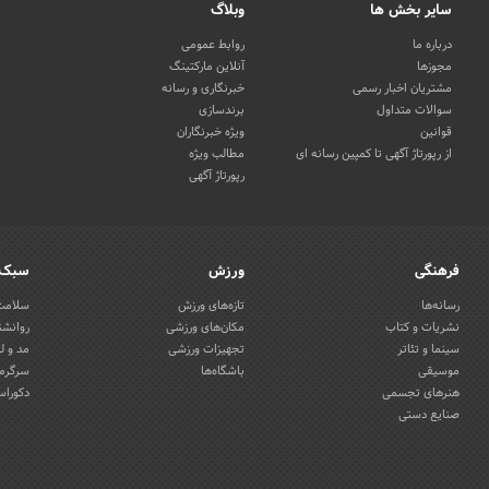
سایر بخش ها
وبلاگ
درباره ما
روابط عمومی
مجوزها
آنلاین مارکتینگ
مشتریان اخبار رسمی
خبرنگاری و رسانه
سوالات متداول
برندسازی
قوانین
ویژه خبرنگاران
از رپورتاژ آگهی تا کمپین رسانه ای
مطالب ویژه
رپورتاژ آگهی
فرهنگی
ورزش
سبک 
رسانه‌ها
تازه‌های ورزش
سلامت 
نشریات و کتاب
مکان‌های ورزشی
روانشن
سینما و تئاتر
تجهیزات ورزشی
مد و ل
موسیقی
باشگاه‌ها
سرگرمی
هنرهای تجسمی
دکوراس
صنایع دستی