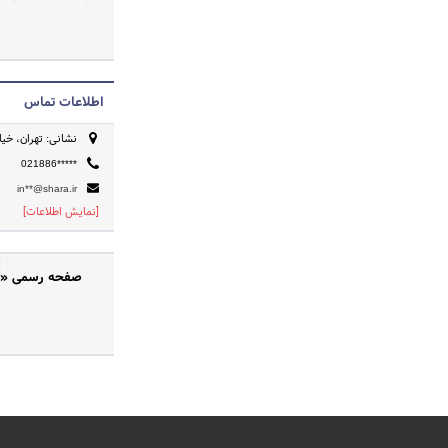
رسانی روابط عمومی
آخرین مباحث حوزه ر
و رسانه های جدید ..
اطلاعات تماس
نشانی: تهران، خیا
021886*****
in**@shara.ir
[نمایش اطلاعات]
صفحه رسمی «شبک