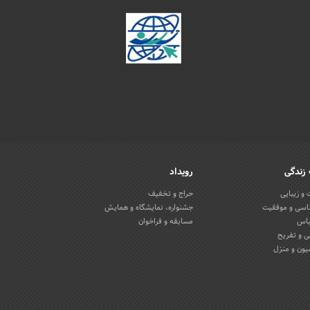
زندگی
رویداد
و زیبایی
حراج و تخفیف
اسی و موفقیت
جشنواره، نمایشگاه و همایش
باس
مسابقه و فراخوان
 و تفریح
یون و منزل