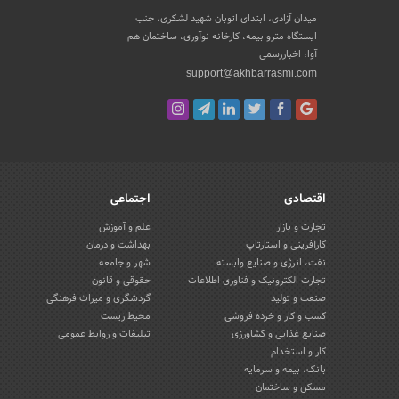
میدان آزادی، ابتدای اتوبان شهید لشکری، جنب
ایستگاه مترو بیمه، کارخانه نوآوری، ساختمان هم
آوا، اخباررسمی
support@akhbarrasmi.com
اقتصادی
اجتماعی
تجارت و بازار
علم و آموزش
کارآفرینی و استارتاپ
بهداشت و درمان
نفت، انرژی و صنایع وابسته
شهر و جامعه
تجارت الکترونیک و فناوری اطلاعات
حقوقی و قانون
صنعت و تولید
گردشگری و میراث فرهنگی
کسب و کار و خرده فروشی
محیط زیست
صنایع غذایی و کشاورزی
تبلیغات و روابط عمومی
کار و استخدام
بانک، بیمه و سرمایه
مسکن و ساختمان