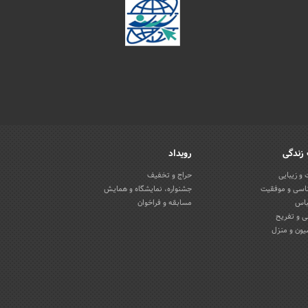
زندگی
رویداد
و زیبایی
حراج و تخفیف
اسی و موفقیت
جشنواره، نمایشگاه و همایش
باس
مسابقه و فراخوان
 و تفریح
یون و منزل