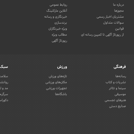
درباره ما
روابط عمومی
مجوزها
آنلاین مارکتینگ
مشتریان اخبار رسمی
خبرنگاری و رسانه
سوالات متداول
برندسازی
قوانین
ویژه خبرنگاران
از رپورتاژ آگهی تا کمپین رسانه ای
مطالب ویژه
رپورتاژ آگهی
فرهنگی
ورزش
سبک 
رسانه‌ها
تازه‌های ورزش
سلامت 
نشریات و کتاب
مکان‌های ورزشی
روانشن
سینما و تئاتر
تجهیزات ورزشی
مد و ل
موسیقی
باشگاه‌ها
سرگرمی
هنرهای تجسمی
دکوراس
صنایع دستی