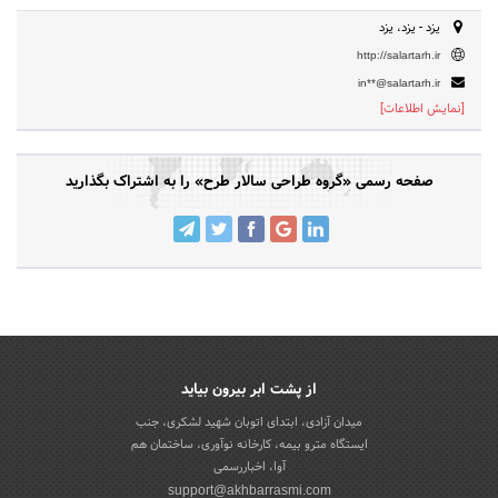
یزد - یزد، یزد
http://salartarh.ir
in**@salartarh.ir
[نمایش اطلاعات]
صفحه رسمی «گروه طراحی سالار طرح» را به اشتراک بگذارید
از پشت ابر بیرون بیاید
میدان آزادی، ابتدای اتوبان شهید لشکری، جنب
ایستگاه مترو بیمه، کارخانه نوآوری، ساختمان هم
آوا، اخباررسمی
support@akhbarrasmi.com