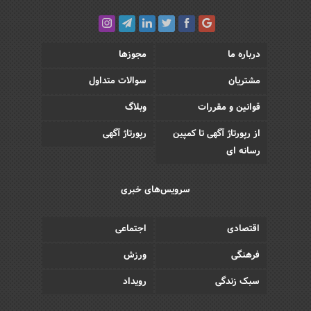
درباره ما
مجوزها
مشتریان
سوالات متداول
قوانین و مقررات
وبلاگ
از رپورتاژ آگهی تا کمپین
رپورتاژ آگهی
رسانه ای
سرویس‌های خبری
اقتصادی
اجتماعی
فرهنگی
ورزش
سبک زندگی
رویداد