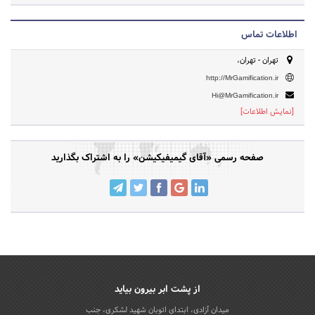
اطلاعات تماس
تهران - تهران،
http://MrGamification.ir
Hi@MrGamification.ir
[نمایش اطلاعات]
صفحه رسمی «آقای گیمیفیکیشن» را به اشتراک بگذارید
از پشت ابر بیرون بیاید
میدان آزادی، ابتدای اتوبان شهید لشکری، جنب