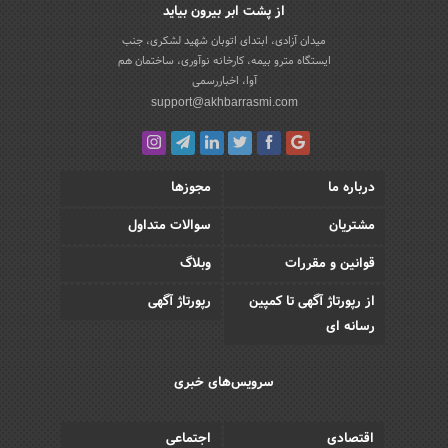
از پشت ابر بیرون بیاید
میدان آزادی، ابتدای اتوبان شهید لشکری، جنب
ایستگاه مترو بیمه، کارخانه نوآوری، ساختمان هم
آوا، اخباررسمی
support@akhbarrasmi.com
درباره ما
مجوزها
مشتریان
سوالات متداول
قوانین و مقررات
وبلاگ
از رپورتاژ آگهی تا کمپین
رپورتاژ آگهی
رسانه ای
سرویس‌های خبری
اقتصادی
اجتماعی