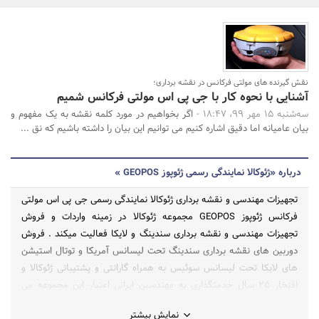
بانک، بیمه و سرمایه
مسکن و ساختمان
نقش گیرنده های مولتی فرکانس در نقشه برداری؛
جستجو
آشنایی با نحوه کار با جی پی اس مولتی فرکانس شمیم
سه‌شنبه 15 مهر 99، 18:47 -
اگر بخواهیم در مورد کلمه نقشه به یک مفهوم و
بیان عامیانه اما دقیق اشاره کنیم می توانیم این بیان را داشته باشیم که نق ...
درباره «ژئوکالا نمایندگی رسمی ژئوپوز GEOPOS »
تجهیزات مهندسی و نقشه برداری ژئوکالا نمایندگی رسمی جی پی اس مولتی
فرکانس ژئوپوز GEOPOS مجموعه ژئوکالا در زمینه واردات و فروش
تجهیزات مهندسی و نقشه برداری سندینگ و لایکا فعالیت میکند . فروش
دوربین های نقشه برداری سندینگ تحت لیسانس آمریکا و توتال استیشن
های لایکا تحت لیسانس سوئیس به همراه گارانتی و پشتیبانی ژئوکالا و
افتخار 25 سال خدمتگذاری به مهندسین ایرانی اعتبار این مجموعه می
باشد .
نمایش بیشتر