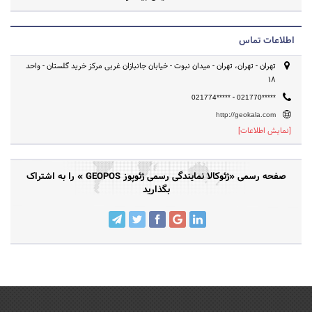
اطلاعات تماس
تهران - تهران، تهران - میدان نبوت - خیابان جانبازان غربی مرکز خرید گلستان - واحد
18
-
021774*****
021770*****
http://geokala.com
[نمایش اطلاعات]
صفحه رسمی «ژئوکالا نمایندگی رسمی ژئوپوز GEOPOS » را به اشتراک
بگذارید