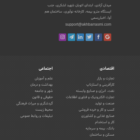
میدان آزادی، ابتدای اتوبان شهید لشکری، جنب
ایستگاه مترو بیمه، کارخانه نوآوری، ساختمان هم
آوا، اخباررسمی
support@akhbarrasmi.com
اقتصادی
اجتماعی
تجارت و بازار
علم و آموزش
کارآفرینی و استارتاپ
بهداشت و درمان
نفت، انرژی و صنایع وابسته
شهر و جامعه
تجارت الکترونیک و فناوری اطلاعات
حقوقی و قانون
صنعت و تولید
گردشگری و میراث فرهنگی
کسب و کار و خرده فروشی
محیط زیست
صنایع غذایی و کشاورزی
تبلیغات و روابط عمومی
کار و استخدام
بانک، بیمه و سرمایه
مسکن و ساختمان