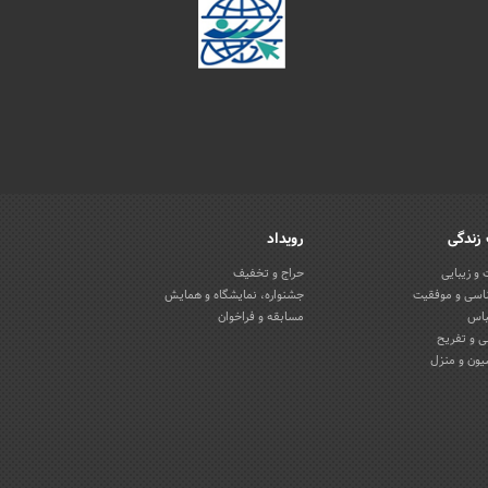
زندگی
رویداد
و زیبایی
حراج و تخفیف
اسی و موفقیت
جشنواره، نمایشگاه و همایش
باس
مسابقه و فراخوان
 و تفریح
یون و منزل