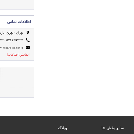
اطلاعات تماس
تهران - تهران، نا
-
***
021779*****
**@cafe-coach.ir
[نمایش اطلاعات]
ص
سایر بخش ها
وبلاگ