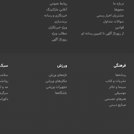
درباره ما
روابط عمومی
مجوزها
آنلاین مارکتینگ
مشتریان اخبار رسمی
خبرنگاری و رسانه
سوالات متداول
برندسازی
قوانین
ویژه خبرنگاران
از رپورتاژ آگهی تا کمپین رسانه ای
مطالب ویژه
رپورتاژ آگهی
فرهنگی
ورزش
سبک 
رسانه‌ها
تازه‌های ورزش
سلامت 
نشریات و کتاب
مکان‌های ورزشی
روانشن
سینما و تئاتر
تجهیزات ورزشی
مد و ل
موسیقی
باشگاه‌ها
سرگرمی
هنرهای تجسمی
دکوراس
صنایع دستی