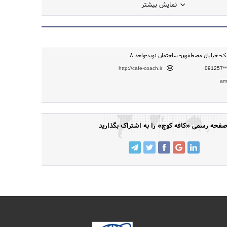
نمایش بیشتر
رمک- خیابان مصطفوی- ساختمان نوید-واحد 8
http://cafe-coach.ir
091257**
am
فحه رسمی «کافه کوچ» را به اشتراک بگذارید