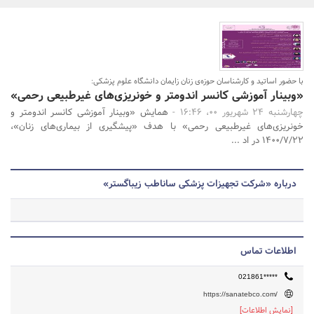
بانک، بیمه و سرمایه
مسکن و ساختمان
جستجو
با حضور اساتید و کارشناسان حوزه‌ی زنان زایمان دانشگاه علوم پزشکی:
«وبینار آموزشی کانسر اندومتر و خونریزی‌های غیرطبیعی رحمی»
چهارشنبه 24 شهریور 00، 16:46 -
همایش «وبینار آموزشی کانسر اندومتر و
خونریزی‌های غیرطبیعی رحمی» با هدف «پیشگیری از بیماری‌های زنان»،
1400/7/22 در اد ...
درباره «شرکت تجهیزات پزشکی ساناطب زیباگستر»
اطلاعات تماس
021861*****
https://sanatebco.com/
[نمایش اطلاعات]