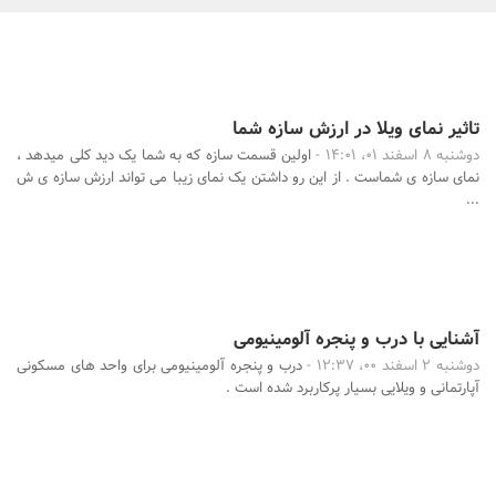
بانک، بیمه و سرمایه
مسکن و ساختمان
تاثیر نمای ویلا در ارزش سازه شما
دوشنبه 8 اسفند 01، 14:01 -
اولین قسمت سازه که به شما یک دید کلی میدهد ،
جستجو
نمای سازه ی شماست . از این رو داشتن یک نمای زیبا می تواند ارزش سازه ی ش
...
آشنایی با درب و پنجره آلومینیومی
دوشنبه 2 اسفند 00، 12:37 -
درب و پنجره آلومینیومی برای واحد های مسکونی
آپارتمانی و ویلایی بسیار پرکاربرد شده است .