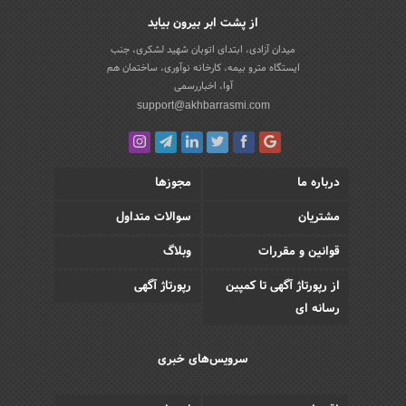
از پشت ابر بیرون بیاید
میدان آزادی، ابتدای اتوبان شهید لشکری، جنب
ایستگاه مترو بیمه، کارخانه نوآوری، ساختمان هم
آوا، اخباررسمی
support@akhbarrasmi.com
درباره ما
مجوزها
مشتریان
سوالات متداول
قوانین و مقررات
وبلاگ
از رپورتاژ آگهی تا کمپین
رپورتاژ آگهی
رسانه ای
سرویس‌های خبری