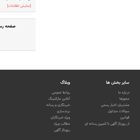
[نمایش اطلاعات]
صفحه رسم
سایر بخش ها
وبلاگ
درباره ما
روابط عمومی
مجوزها
آنلاین مارکتینگ
مشتریان اخبار رسمی
خبرنگاری و رسانه
سوالات متداول
برندسازی
قوانین
ویژه خبرنگاران
از رپورتاژ آگهی تا کمپین رسانه ای
مطالب ویژه
رپورتاژ آگهی