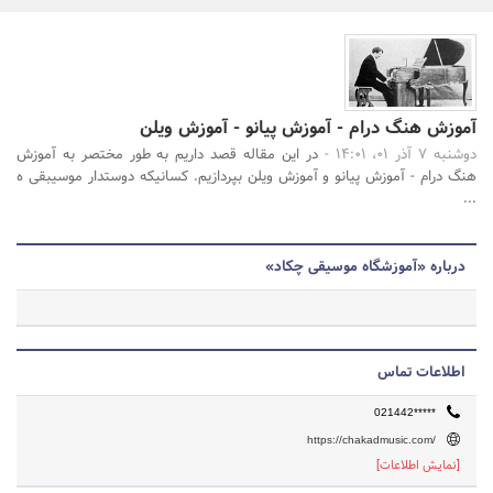
بانک، بیمه و سرمایه
مسکن و ساختمان
جستجو
آموزش هنگ درام - آموزش پیانو - آموزش ویلن
دوشنبه 7 آذر 01، 14:01 -
در این مقاله قصد داریم به طور مختصر به آموزش
هنگ درام - آموزش پیانو و آموزش ویلن بپردازیم. کسانیکه دوستدار موسیبقی ه
...
درباره «آموزشگاه موسیقی چکاد»
اطلاعات تماس
021442*****
https://chakadmusic.com/
[نمایش اطلاعات]