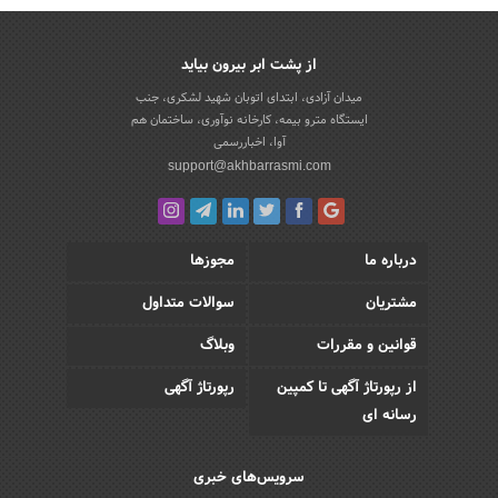
از پشت ابر بیرون بیاید
میدان آزادی، ابتدای اتوبان شهید لشکری، جنب
ایستگاه مترو بیمه، کارخانه نوآوری، ساختمان هم
آوا، اخباررسمی
support@akhbarrasmi.com
درباره ما
مجوزها
مشتریان
سوالات متداول
قوانین و مقررات
وبلاگ
از رپورتاژ آگهی تا کمپین
رپورتاژ آگهی
رسانه ای
سرویس‌های خبری