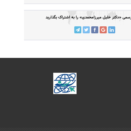
می «دکتر خلیل میرزامحمدی» را به اشتراک بگذارید