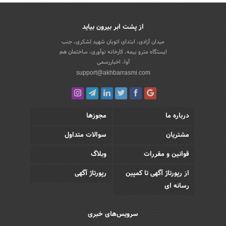
از پشت ابر بیرون بیاید
میدان آزادی، ابتدای اتوبان شهید لشکری، جنب
ایستگاه مترو بیمه، کارخانه نوآوری، ساختمان هم
آوا، اخباررسمی
support@akhbarrasmi.com
درباره ما
مجوزها
مشتریان
سوالات متداول
قوانین و مقررات
وبلاگ
از رپورتاژ آگهی تا کمپین
رپورتاژ آگهی
رسانه ای
سرویس‌های خبری