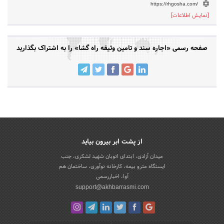
https://rhgosha.com/
[نمایش اطلاعات]
صفحه رسمی «اجاره سند و تامین وثیقه راه گشا» را به اشتراک بگذارید
از پشت ابر بیرون بیاید
میدان آزادی، ابتدای اتوبان شهید لشکری، جنب
ایستگاه مترو بیمه، کارخانه نوآوری، ساختمان هم
آوا، اخباررسمی
support@akhbarrasmi.com