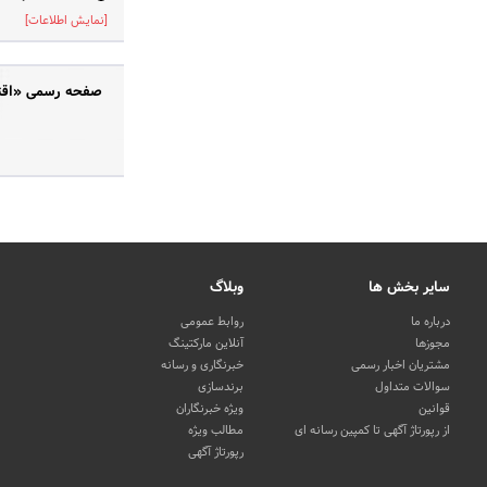
[نمایش اطلاعات]
صفحه رسمی «اقتصا
سایر بخش ها
وبلاگ
درباره ما
روابط عمومی
مجوزها
آنلاین مارکتینگ
مشتریان اخبار رسمی
خبرنگاری و رسانه
سوالات متداول
برندسازی
قوانین
ویژه خبرنگاران
از رپورتاژ آگهی تا کمپین رسانه ای
مطالب ویژه
رپورتاژ آگهی