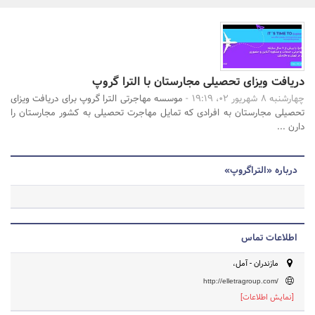
بانک، بیمه و سرمایه
مسکن و ساختمان
جستجو
دریافت ویزای تحصیلی مجارستان با الترا گروپ
چهارشنبه 8 شهریور 02، 19:19 -
موسسه مهاجرتی الترا گروپ برای دریافت ویزای
تحصیلی مجارستان به افرادی که تمایل مهاجرت تحصیلی به کشور مجارستان را
دارن ...
درباره «التراگروپ»
اطلاعات تماس
مازندران - آمل،
http://elletragroup.com/
[نمایش اطلاعات]