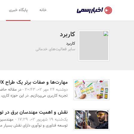
اخبار
خانه
پایگاه خبری
رسمی
-
کاربرد
اخبار
کاربرد
تایید
سایر فعالیت‌های خدماتی
شده
شرکت‌ها،
سازمان‌ها
مهارت‌ها و صفات برتر یک طراح UI/UX موفق
دوشنبه 24 مهر 02، 20:43 -
در مقاله‌ حاض
و
تجربه کاربری می‌پردازیم. در این حوزه کاری، 
روابط
عمومی‌ها
نقش و اهمیت مهندسان برق در توس
یک‌شنبه 19 شهریور 02، 17:29 -
مهندسین 
توسعه فناوری و نوآوری دارای نقش بسیار مه