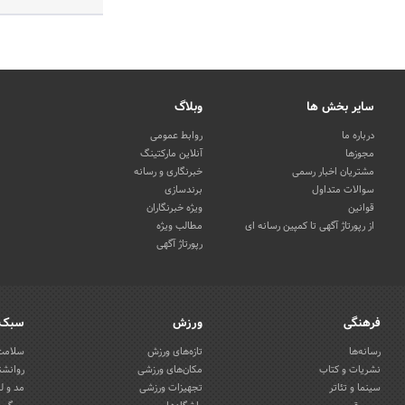
سایر بخش ها
وبلاگ
درباره ما
روابط عمومی
مجوزها
آنلاین مارکتینگ
مشتریان اخبار رسمی
خبرنگاری و رسانه
سوالات متداول
برندسازی
قوانین
ویژه خبرنگاران
از رپورتاژ آگهی تا کمپین رسانه ای
مطالب ویژه
رپورتاژ آگهی
فرهنگی
ورزش
سبک 
رسانه‌ها
تازه‌های ورزش
سلامت 
نشریات و کتاب
مکان‌های ورزشی
روانشن
سینما و تئاتر
تجهیزات ورزشی
مد و ل