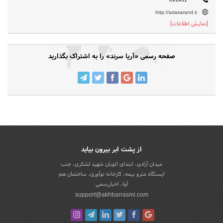
http://ariasarand.ir
[نمایش اطلاعات]
صفحه رسمی «آریا سرند» را به اشتراک بگذارید
از پشت ابر بیرون بیاید
میدان آزادی، ابتدای اتوبان شهید لشکری، جنب
ایستگاه مترو بیمه، کارخانه نوآوری، ساختمان هم
آوا، اخباررسمی
support@akhbarrasmi.com