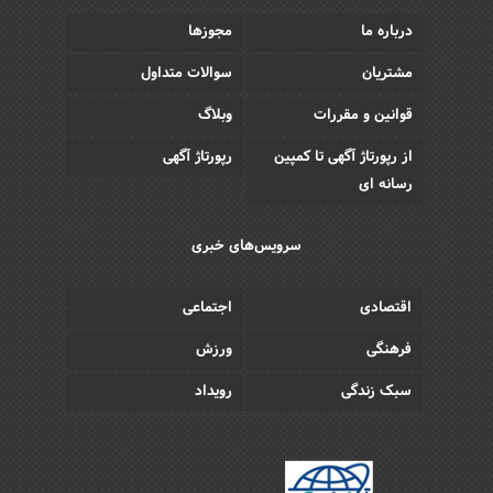
درباره ما
مجوزها
مشتریان
سوالات متداول
قوانین و مقررات
وبلاگ
از رپورتاژ آگهی تا کمپین
رپورتاژ آگهی
رسانه ای
سرویس‌های خبری
اقتصادی
اجتماعی
فرهنگی
ورزش
سبک زندگی
رویداد