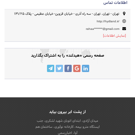
اطلاعات تماس
تهران - تهران، تهران - سه راه آذری - خیابان قزوین- خیابان عظیمی - پلاک ۱۳۱/۲۵
http://hydland.ir/
rahaa*******@gmail.com
[نمایش اطلاعات]
صفحه رسمی «هیدلند» را به اشتراک بگذارید
از پشت ابر بیرون بیاید
میدان آزادی، ابتدای اتوبان شهید لشکری، جنب
ایستگاه مترو بیمه، کارخانه نوآوری، ساختمان هم
آوا، اخباررسمی