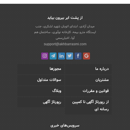
از پشت ابر بیرون بیاید
میدان آزادی، ابتدای اتوبان شهید لشکری، جنب
ایستگاه مترو بیمه، کارخانه نوآوری، ساختمان هم
آوا، اخباررسمی
support@akhbarrasmi.com
درباره ما
مجوزها
مشتریان
سوالات متداول
قوانین و مقررات
وبلاگ
از رپورتاژ آگهی تا کمپین
رپورتاژ آگهی
رسانه ای
سرویس‌های خبری