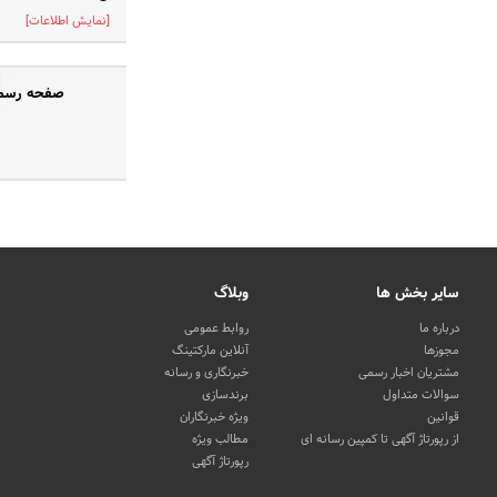
[نمایش اطلاعات]
صفحه رسمی 
سایر بخش ها
وبلاگ
درباره ما
روابط عمومی
مجوزها
آنلاین مارکتینگ
مشتریان اخبار رسمی
خبرنگاری و رسانه
سوالات متداول
برندسازی
قوانین
ویژه خبرنگاران
از رپورتاژ آگهی تا کمپین رسانه ای
مطالب ویژه
رپورتاژ آگهی