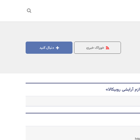
خوراک خبری
دنبال کنید
زم آرایشی روبیکالا»
جستجو
htt