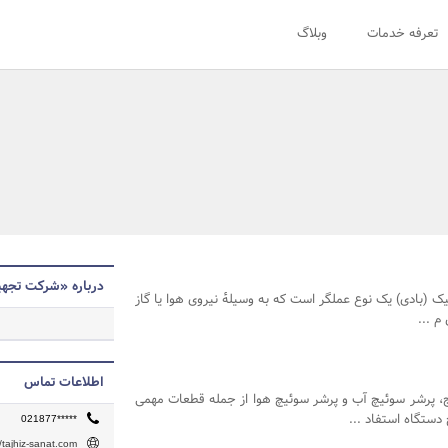
تعرفه خدمات
وبلاگ
درباره «شرکت تجه
یک (بادی) یک نوع عملگر است که به وسیلهٔ نیروی هوا یا گاز
م ...
اطلاعات تماس
، پرشر سوئیچ آب و پرشر سوئیچ هوا از جمله قطعات مهمی
ستگاه استفاد ...
021877*****
//tajhiz-sanat.com