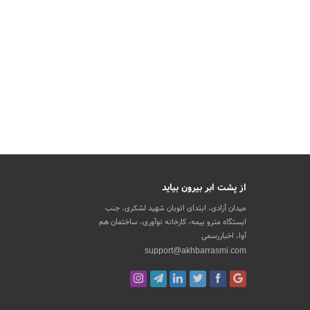
از پشت ابر بیرون بیاید
میدان آزادی، ابتدای اتوبان شهید لشکری، جنب
ایستگاه مترو بیمه، کارخانه نوآوری، ساختمان هم
آوا، اخباررسمی
support@akhbarrasmi.com