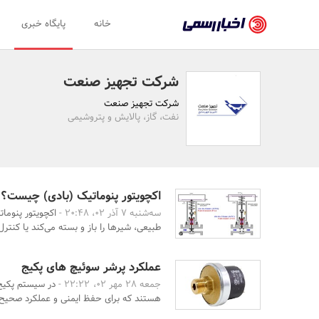
اخبار
خانه
پایگاه خبری
رسمی
-
شرکت تجهیز صنعت
اخبار
شرکت تجهیز صنعت
تایید
نفت، گاز، پالایش و پتروشیمی
شده
شرکت‌ها،
سازمان‌ها
اکچویتور پنوماتیک (بادی) چیست؟
سه‌شنبه 7 آذر 02، 20:48 -
اکچویتور پنومات
و
طبیعی، شیرها را باز و بسته می‌کند یا کنترل 
روابط
عمومی‌ها
عملکرد پرشر سوئیچ های پکیج
جمعه 28 مهر 02، 22:22 -
در سیستم پکیج
هستند که برای حفظ ایمنی و عملکرد صحیح د