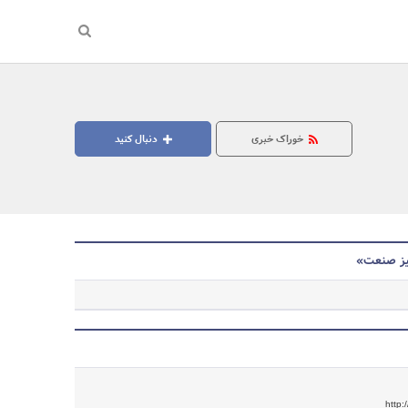
خوراک خبری
دنبال کنید
یز صنعت»
جستجو
http: