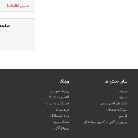
[نمایش اطلاعات]
صفحه 
سایر بخش ها
وبلاگ
درباره ما
روابط عمومی
مجوزها
آنلاین مارکتینگ
مشتریان اخبار رسمی
خبرنگاری و رسانه
سوالات متداول
برندسازی
قوانین
ویژه خبرنگاران
از رپورتاژ آگهی تا کمپین رسانه ای
مطالب ویژه
رپورتاژ آگهی