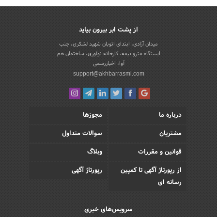
از پشت ابر بیرون بیاید
میدان آزادی، ابتدای اتوبان شهید لشکری، جنب
ایستگاه مترو بیمه، کارخانه نوآوری، ساختمان هم
آوا، اخباررسمی
support@akhbarrasmi.com
درباره ما
مجوزها
مشتریان
سوالات متداول
قوانین و مقررات
وبلاگ
از رپورتاژ آگهی تا کمپین
رپورتاژ آگهی
رسانه ای
سرویس‌های خبری